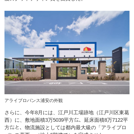
アライプロバンス浦安の外観
さらに、今年8月には、江戸川工場跡地（江戸川区東葛
西）に、敷地面積3万5039平方㍍、延床面積8万7122平
方㍍と、物流施設としては都内最大級の「アライプロ