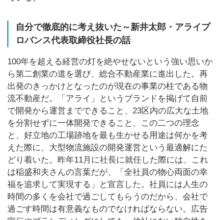
自分で徹底的に考え抜いた～新井太郎・アライプ
ロバンス代表取締役社長の話
100年を超える経営の灯を絶やせないという強い思いか
ら第二創業の道を選び、総合不動産業に進出した。再
出発のきっかけとなったのが現在の事業の柱である物
流不動産だ。「アライ」というブランドを掲げて自前
で開発から運営までできること、23区内の広大な土地
を分割せずに一体開発できること、この二つの理念
と、好立地の工場跡地を最も生かせる用途は何かを考
えた際に、大型物流施設の開発運営という最適解にた
どり着いた。昨年11月に社長に就任した際には、これ
は稲盛和夫さんの言葉だが、「全社員の物心両面の幸
福を追求して実現する」と宣言した。社員には人生の
時間の多くを会社で過ごしてもらうのだから、会社で
過ごす時間は有意義なものでなければならない。広告