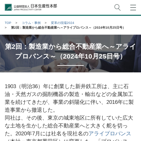
サイト
公益財団法人日本生産性本部
TOP
コラム・事例
変革の現場2024
第2回：製造業から総合不動産業へ～アライプロバンス～（2024年10月25日号）
第2回：製造業から総合不動産業へ～アライ
プロバンス～（2024年10月25日号）
1903（明治36）年に創業した新井鉄工所は、主に石
油・天然ガスの掘削機器の製造・輸出などの金属加工
業を続けてきたが、事業の斜陽化に伴い、2016年に製
造事業から撤退した。
同社は、その後、東京の城東地区に所有していた広大
な土地を生かした総合不動産業へと大きく舵を切っ
た。2020年7月には社名を現社名の
アライプロバンス