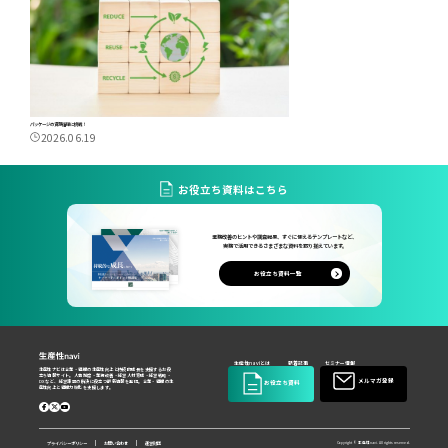
パッケージの資源循環に挑戦！
2026.06.19
お役立ち資料はこちら
業務改善のヒントや調査結果、すぐに使えるテンプレートなど、
実務で活用できるさまざまな資料を取り揃えています。
お役立ち資料一覧
生産性naviとは
新着記事
セミナー情報
生産性ナビは企業・組織の生産性向上と持続的成長を支援するお役
立ち情報サイト。人事制度・業務改善・経営人材育成・経営戦略・
メルマガ登録
DXなど、経営課題の解決に役立つ最新情報を発信。企業・組織の生
お役立ち資料
産性向上と組織力強化を支援します。
プライバシーポリシー
お問い合わせ
運営財団
Copyright © 生産性navi. All rights reserved.