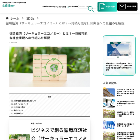
生産性向上のヒントが見つかる情報サイト
お役立ち資料
メルマガ登録
生産性naviとは
セミナー情報
カテゴリから探す
ホーム
SDGs
循環経済（サーキュラーエコノミー）とは？～持続可能な社会実現への仕組みを解説
循環経済（サーキュラーエコノミー）とは？～持続可能
な社会実現への仕組みを解説
2026.07.24
業務改善のヒントや調査結果、すぐに
使えるテンプレートなど、実務で活用
できるさまざまな資料を取り揃えてい
ます。
人気の記事
01
リベラルアーツを学ぶ意
義とは ～ビジネスで必
要とされる背景や意義を
解説～
目次
02
持続可能な循環経済をめざして
CX(顧客体験)とは～DXで
重要性が増すCX向上のポ
CEのインセンティブ
イント
CEの便益と費用
03
需給バランス
経営理念とは？～重要な
持続可能なCE
３つの要素をわかりやす
く解説～
04
経営アカデミー
等級制度とは？基本から
最新トレンドまで
ビジネスで創る循環経済社
05
長期経営計画と中期経営
計画の策定方法と具体実
会（サーキュラーエコノミ
例について〜変化の時代
に必要な経営の指針と