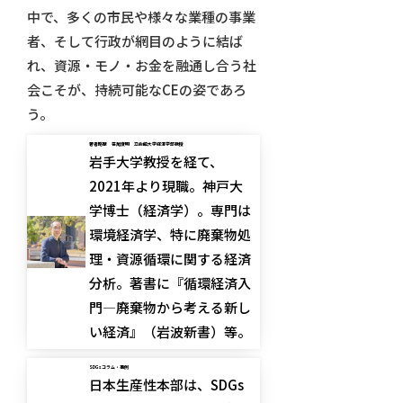
中で、多くの市民や様々な業種の事業
者、そして行政が網目のように結ば
れ、資源・モノ・お金を融通し合う社
会こそが、持続可能なCEの姿であろ
う。
著者略歴
笹尾俊明 立命館大学経済学部教授
岩手大学教授を経て、
2021年より現職。神戸大
学博士（経済学）。専門は
環境経済学、特に廃棄物処
理・資源循環に関する経済
分析。著書に『循環経済入
門―廃棄物から考える新し
い経済』（岩波新書）等。
SDGs コラム・事例
日本生産性本部は、SDGs