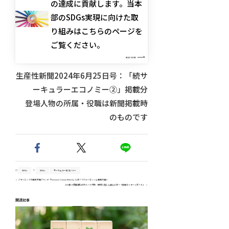
の達成に貢献します。当本
部のSDGs実現に向けた取
り組みはこちらのページを
ご覧ください。
READ MORE
生産性新聞2024年6月25日号：「続サ
ーキュラーエコノミー②」掲載分
登場人物の所属・役職は新聞掲載時
のものです
SDGs
SDGs
サーキュラーエコノミー
パナソニックの再生家電ブランド『Panasonic Factory Refresh』とは？リファービッシュ事業の狙い
2026年10月義務化のカスハラ対策、現場に落とし込むには～「実践セミナーレポート」
関連記事