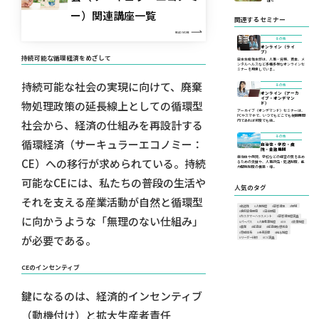
は〜
ー）関連講座一覧
関連するセミナー
READ MORE
その他
オンライン（ライ
ブ）
持続可能な循環経済をめざして
日本生産性本部は、人事・労務、賃金、メ
ンタルヘルスなど多種多様なオンラインセ
ミナーを用意していま...
持続可能な社会の実現に向けて、廃棄
その他
オンライン（アーカ
イブ・オンデマン
物処理政策の延長線上としての循環型
ド）
アーカイブ（オンデマンド）セミナーは、
PCやスマホで、いつでもどこでも視聴期間
内であれば何度でも繰...
社会から、経済の仕組みを再設計する
その他
循環経済（サーキュラーエコノミー：
自治体・学校・病
院・金融機関
自治体や病院、学校などの経営の質を高め
CE）への移行が求められている。持続
るための支援や、人事評価・処遇制度、能
力開発制度の構築・導...
可能なCEには、私たちの普段の生活や
人気のタグ
それを支える産業活動が自然と循環型
#創造性
#人事制度
#顧客満足
#現場
#食料安全保障
#日米同盟
に向かうような「無理のない仕組み」
#カスタマーハラスメント
#顧客満足度調査
#パーパス
#人事考課制度
#DX
#賃金制度
#農業
#経済学
#経済情勢懇話会
#育成体系
#未来洞察
#給与制度
が必要である。
#リーダー研修
#CS調査
CEのインセンティブ
鍵になるのは、経済的インセンティブ
（動機付け）と拡大生産者責任