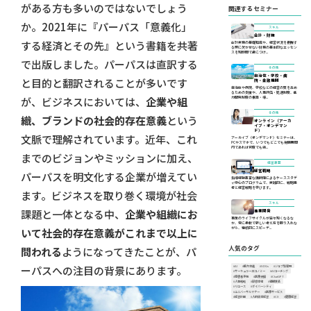
がある方も多いのではないでしょう
関連するセミナー
か。2021年に『パーパス「意義化」
スキル
会計・財務
する経済とその先』という書籍を共著
会計実務の基礎知識や、経営状況を把握す
る際に欠かせない財務の基本的なエッセン
スを短時間で身につけ...
で出版しました。パーパスは直訳する
その他
自治体・学校・病
と目的と翻訳されることが多いです
院・金融機関
自治体や病院、学校などの経営の質を高め
るための支援や、人事評価・処遇制度、能
力開発制度の構築・導...
が、ビジネスにおいては、
企業や組
その他
織、ブランドの社会的存在意義
という
オンライン（アーカ
イブ・オンデマン
ド）
文脈で理解されています。近年、これ
アーカイブ（オンデマンド）セミナーは、
PCやスマホで、いつでもどこでも視聴期間
内であれば何度でも繰...
までのビジョンやミッションに加え、
経営課題
経営戦略
パーパスを明文化する企業が増えてい
指導経験豊富な講師陣によるケーススタデ
ィ中心のプログラムで、実践的に、戦略思
考と経営戦略を学びます。
ます。ビジネスを取り巻く環境が社会
スキル
課題と一体となる中、
企業や組織にお
事業開発
事業のライフサイクルが日々短くなるな
か、常に柔軟で新しい考え方を取り入れな
がら、継続的にスピーデ...
いて社会的存在意義がこれまで以上に
人気のタグ
問われる
ようになってきたことが、パ
ーパスへの注目の背景にあります。
#AI
#能力主義
#SDGs
#ジョブ型雇用
#サーキュラーエコノミー
#AIコーチング
#障害者手帳
#医療支援
#ChatGPT
#人事戦略
#顧客体験
#組織変革
#リユース
#ダイバーシティ
#ユニバーサルマナー
#医療サービス
#経営計画
#人的資本経営
#CX
#健康経営