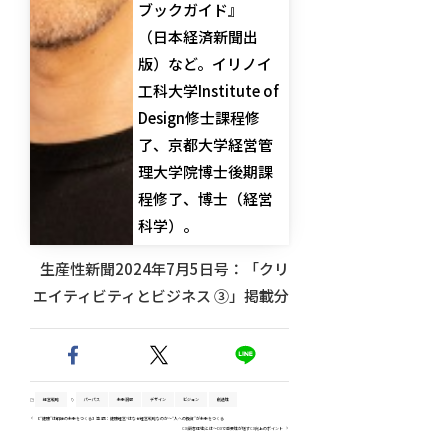
ブックガイド』
（日本経済新聞出
版）など。イリノイ
工科大学Institute of
Design修士課程修
了、京都大学経営管
理大学院博士後期課
程修了、博士（経営
科学）。
生産性新聞2024年7月5日号：「クリ
エイティビティとビジネス ③」掲載分
経営戦略
パーパス
未来洞察
デザイン
ビジョン
創造性
【“健康”は組織の未来をつくる】第1回：健康経営®はなぜ経営戦略なのか～“人への投資”が未来をつくる
CX(顧客体験)とは～DXで重要性が増すCX向上のポイント