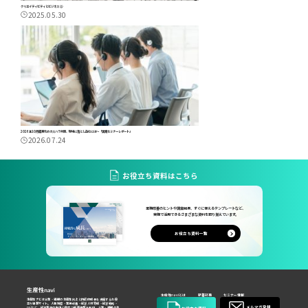
クリエイティビティとビジネス ②
2025.05.30
2026年10月義務化のカスハラ対策、現場に落とし込むには～「実践セミナーレポート」
2026.07.24
お役立ち資料はこちら
業務改善のヒントや調査結果、すぐに使えるテンプレートなど、
実務で活用できるさまざまな資料を取り揃えています。
お役立ち資料一覧
生産性naviとは
新着記事
セミナー情報
生産性ナビは企業・組織の生産性向上と持続的成長を支援するお役
立ち情報サイト。人事制度・業務改善・経営人材育成・経営戦略・
メルマガ登録
DXなど、経営課題の解決に役立つ最新情報を発信。企業・組織の生