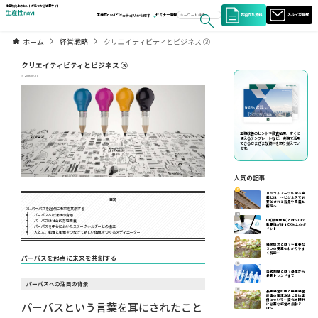
生産性向上のヒントが見つかる情報サイト
お役立ち資料
メルマガ登録
生産性naviとは
セミナー情報
カテゴリから探す
ホーム
経営戦略
クリエイティビティとビジネス ③
クリエイティビティとビジネス ③
2025.07.04
業務改善のヒントや調査結果、すぐに
使えるテンプレートなど、実務で活用
できるさまざまな資料を取り揃えてい
ます。
人気の記事
01
リベラルアーツを学ぶ意
義とは ～ビジネスで必
目次
要とされる背景や意義を
解説～
パーパスを起点に未来を共創する
02
パーパスへの注目の背景
CX(顧客体験)とは～DXで
パーパスは社会的存在意義
重要性が増すCX向上のポ
パーパスを中心においたステークホルダーとの協業
イント
人と人、組織と組織をつなげて新しい価値をつくるメディエーター
03
経営理念とは？～重要な
３つの要素をわかりやす
く解説～
パーパスを起点に未来を共創する
04
等級制度とは？基本から
最新トレンドまで
パーパスへの注目の背景
05
長期経営計画と中期経営
計画の策定方法と具体実
例について〜変化の時代
パーパスという言葉を耳にされたこと
に必要な経営の指針と
は〜