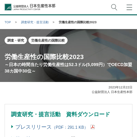
サイト
公益財団法人日本生産性本部
TOP
調査研究・提言活動
労働生産性の国際比較2023
調査・研究
労働生産性の国際比較
労働生産性の国際比較2023
～日本の時間当たり労働生産性は52.3ドル(5,099円）でOECD加盟
38カ国中30位～
2023年12月22日
公益財団法人 日本生産性本部
調査研究・提言活動 資料ダウンロード
プレスリリース
（PDF：291.1 KB）