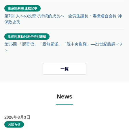
生産性新聞 連載記事
第7回 人への投資で持続的成長へ 全労生議長・電機連合会長 神
保政史氏
生産性運動70周年特別連載
第35回 「脱官僚」「脱無党派」「脱中央集権」―21世紀臨調＜3
＞
一覧
News
2026年8月3日
お知らせ