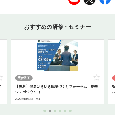
おすすめの研修・セミナー
お気に入り
お気に
受付終了
に
【無料】健康いきいき職場づくりフォーラム 夏季
シンポジウム（...
2
2026年8月5日（水）