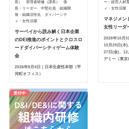
長） 管理者研修（課長） 係
ー・経営人材
長・リーダー 中堅社員 組織開
ィ・女性活
発・組織活性化 ダイバーシテ
マネジメン
ィ・女性活躍
女性リーダー
サーベイから読み解く日本企業
2026年10月3
のDEI推進のポイントとクロスロ
10月29日(木
ードダイバーシティゲーム体験
27日(金)、1
会
デミー（東京
2026年9月4日｜日本生産性本部（平
河町オフィス）
受付中