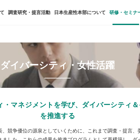
て
調査研究・提言活動
日本生産性本部について
研修・セミナ
ージ
年頭会長所感
SDGsへの取り組み
ティング
コンサルタント紹介
ダイバーシティ・女性活躍
アーカイブ研修・セミナー
究・提言活動
顧客満足度調査（JCSI）
・監事一覧
生産性シンポジウム
日本生産性本部とは
タント養成事業
経営コンサルタント候補につい
オーダーメイド研修（企業内研
る研究
レジャー白書
は
務・財務に関する資料
国際連携・国際交流活動
アクセス
セミナー
参加者の声
タルヘルスに関する調査
雇用・賃金に関する調査研究・提
起動
活動組織
全国の生産性機関
セミナー
主な研修会場地図
ィ・マネジメントを学び、ダイバーシティ＆
を推進する
長、競争優位の源泉としていくために、これまで調査・提言、
きました。これらの成果を推進プログラムとして再構築し、ダ