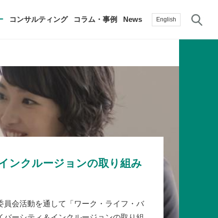
サ
ー
コンサルティング
コラム・事例
News
English
過去の活動実績
賛助会員
自治体に関する調査研究・提言
生産性新聞
採用情報
て
修）
その他の調査研究・提言
綱領・宣言集
書籍
言
生産性白書
手帳
インクルージョンの取り組み
委員会活動を通して「ワーク・ライフ・バ
イバーシティ＆インクルージョンの取り組