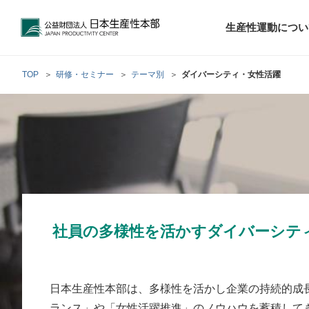
公益財団法人日本生産性本部
生産性運動につい
TOP
研修・セミナー
テーマ別
ダイバーシティ・女性活躍
トップメッセ
財団概要
経営コンサル
階層別研修
最新の調査研
日本生産性本部
生産性運動
生産性とは
評議員・理事
調査研究・提言活動
コンサルティング
研修・セミナー
経営コンサル
について
について
テーマ別研修
生産性に関す
生産性運動と
定款および業
お客さまの声
今月の研修・
働く人のメン
生産性運動再
行動規範
研究・提言
来月の研修・
社員の多様性を活かすダイバーシテ
日本生産性本部は、多様性を活かし企業の持続的成
ランス」や「女性活躍推進」のノウハウを蓄積して