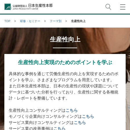
サイト
公益財団法人日本生産性本部
TOP
研修・セミナー
テーマ別
生産性向上
生産性向上
生産性向上実現のためのポイントを学ぶ
具体的な事例を通じて労働生産性の向上を実現するためのポ
イントを学ぶ、さまざまなプログラムを用意しています。
また日本生産性本部は、日本の生産性の現状や課題について
データに基づいた分析を行っており、生産性に関する各種統
計・レポートを整備しています。
生産性向上コンサルティングは
こちら
モノづくり企業向けコンサルティングは
こちら
サービス業向けコンサルティングは
こちら
サービス業の改善事例は
こちら