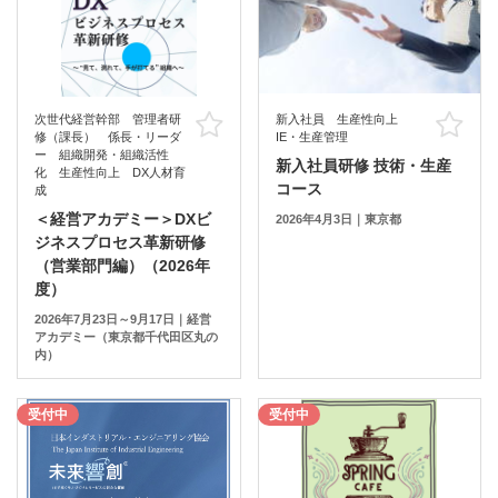
次世代経営幹部 管理者研
新入社員 生産性向上
お気に入り
お
修（課長） 係長・リーダ
IE・生産管理
ー 組織開発・組織活性
新入社員研修 技術・生産
化 生産性向上 DX人材育
コース
成
＜経営アカデミー＞DXビ
2026年4月3日｜東京都
ジネスプロセス革新研修
（営業部門編）（2026年
度）
2026年7月23日～9月17日｜経営
アカデミー（東京都千代田区丸の
内）
受付中
受付中