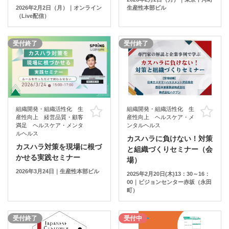
2026年2月2日（月）｜オンライン
生産性本部ビル
（Live配信）
受付終了
受付終了
組織開発・組織活性化 生
組織開発・組織活性化 生
お気に入り
お
産性向上 経営品質・顧客
産性向上 ヘルスケア・メ
満足 ヘルスケア・メンタ
ンタルヘルス
ルヘルス
カスハラに負けない！対策
カスハラ対策を現場に根づ
と組織づくりセミナー（会
かせる実践セミナー
場）
2026年3月24日｜生産性本部ビル
2025年2月20日(木)13：30～16：
00｜ビジョンセンター赤坂（永田
町）
受付終了
受付中