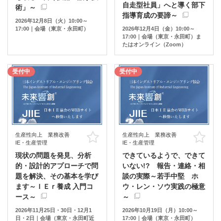
自走型社員」へと導く部下
術」～
指導育成の要諦～
2026年12月8日（火）10:00～
17:00｜会場（東京・永田町）
2026年12月4日（金）10:00～
17:00｜会場（東京・永田町）ま
たはオンライン（Zoom）
受付中
受付中
生産性向上 業務改善
生産性向上 業務改善
お気に入り
お
IE・生産管理
IE・生産管理
現状の問題を発見、分析
できているようで、できて
的・設計的アプローチで問
いない!? 報告・連絡・相
題を解決、その基本を学び
談の実際～若手中堅 ホ
ます～ＩＥｒ養成 入門コ
ウ・レン・ソウ実践の極意
ース～
～
2026年11月25日・30日・12月1
2026年10月19日（月）10:00～
日・2日｜会場（東京・永田町近
17:00｜会場（東京・永田町）