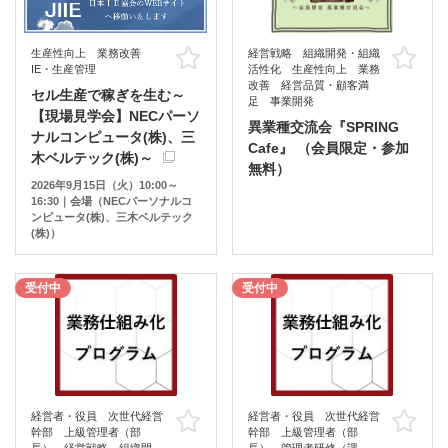
生産性向上 業務改善
経営戦略 組織開発・組織
お気に入り
お
IE・生産管理
活性化 生産性向上 業務
改善 経営品質・顧客満
セル生産で稼ぎを生む～
足 事業開発
【現場見学会】NECパーソ
異業種交流会『SPRING
ナルコンピュータ(株)、三
Cafe』 （会員限定・参加
木ベルテック(株)～
無料）
2026年9月15日（火）10:00～
16:30｜会場（NECパーソナルコ
ンピュータ(株)、三木ベルテック
(株)）
受付中
受付中
経営者・役員 次世代経営
経営者・役員 次世代経営
お気に入り
お
幹部 上級管理者（部
幹部 上級管理者（部
長） 経営戦略 組織開
長） 管理者研修（課