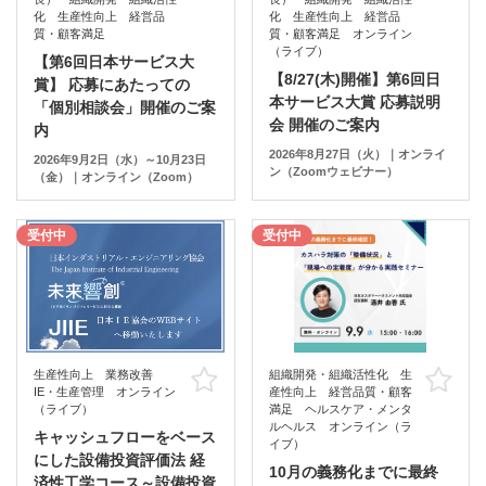
化 生産性向上 経営品
化 生産性向上 経営品
質・顧客満足
質・顧客満足 オンライン
（ライブ）
【第6回日本サービス大
【8/27(木)開催】第6回日
賞】 応募にあたっての
本サービス大賞 応募説明
「個別相談会」開催のご案
会 開催のご案内
内
2026年8月27日（火）｜オンライ
2026年9月2日（水）～10月23日
ン（Zoomウェビナー）
（金）｜オンライン（Zoom）
受付中
受付中
生産性向上 業務改善
組織開発・組織活性化 生
お気に入り
お
IE・生産管理 オンライン
産性向上 経営品質・顧客
（ライブ）
満足 ヘルスケア・メンタ
ルヘルス オンライン（ラ
キャッシュフローをベース
イブ）
にした設備投資評価法 経
10月の義務化までに最終
済性工学コース～設備投資