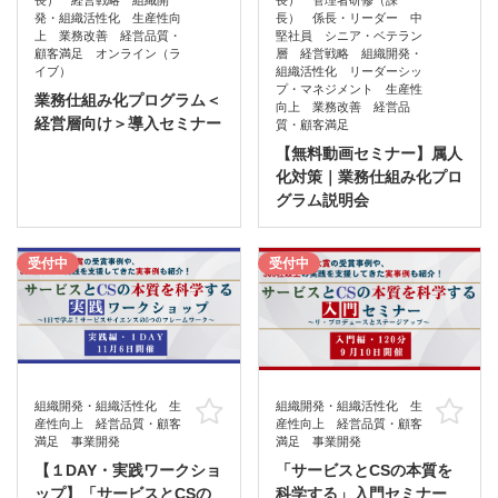
発・組織活性化 生産性向
長） 係長・リーダー 中
上 業務改善 経営品質・
堅社員 シニア・ベテラン
顧客満足 オンライン（ラ
層 経営戦略 組織開発・
イブ）
組織活性化 リーダーシッ
プ・マネジメント 生産性
業務仕組み化プログラム＜
向上 業務改善 経営品
経営層向け＞導入セミナー
質・顧客満足
【無料動画セミナー】属人
化対策｜業務仕組み化プロ
グラム説明会
受付中
受付中
組織開発・組織活性化 生
組織開発・組織活性化 生
お気に入り
お
産性向上 経営品質・顧客
産性向上 経営品質・顧客
満足 事業開発
満足 事業開発
【１DAY・実践ワークショ
「サービスとCSの本質を
ップ】「サービスとCSの
科学する」入門セミナー