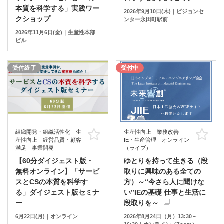
本質を科学する」実践ワー
2026年9月10日(木)｜ビジョンセ
クショップ
ンター永田町駅前
2026年11月6日(金)｜生産性本部
ビル
受付終了
受付中
組織開発・組織活性化 生
生産性向上 業務改善
お気に入り
お
産性向上 経営品質・顧客
IE・生産管理 オンライン
満足 事業開発
（ライブ）
【60分ダイジェスト版・
ゆとりを持って生きる（段
無料オンライン】「サービ
取りに興味のある全ての
スとCSの本質を科学す
方）～“今さら人に聞けな
る」ダイジェスト版セミナ
い”IEの基礎 仕事と生活に
ー
段取りを～
6月22日(月)｜オンライン
2026年8月24日（月）13:30～