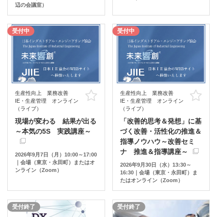
辺の会議室）
受付中
受付中
生産性向上 業務改善
生産性向上 業務改善
お気に入り
お
IE・生産管理 オンライン
IE・生産管理 オンライン
（ライブ）
（ライブ）
現場が変わる 結果が出る
「改善的思考＆発想」に基
～本気の5S 実践講座～
づく改善・活性化の推進＆
指導ノウハウ～改善セミ
ナ 推進＆指導講座～
2026年9月7日（月）10:00～17:00
｜会場（東京・永田町）またはオ
2026年9月30日（水）13:30～
ンライン（Zoom）
16:30｜会場（東京・永田町）ま
たはオンライン（Zoom）
受付終了
受付終了