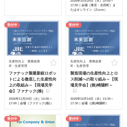
2026年10月20日（火）10:00～
17:00｜会場（東京・永田町）ま
たはオンライン（Zoom）
受付中
受付中
生産性向上 業務改善
生産性向上 業務改善
お気に入り
お
IE・生産管理
IE・生産管理
ファナック製最新鋭ロボッ
製造現場の生産性向上とロ
トによる徹底した生産性向
ス削減への取り組み～【現
上の取組み～【現場見学
場見学会】(株)崎陽軒～
会】ファナック(株)
2026年11月24日（火）13:00～
2026年10月14日（水）13:30～
17:00｜会場（ファナック(株)）
17:30｜会場（(株)崎陽軒）
受付中
受付中