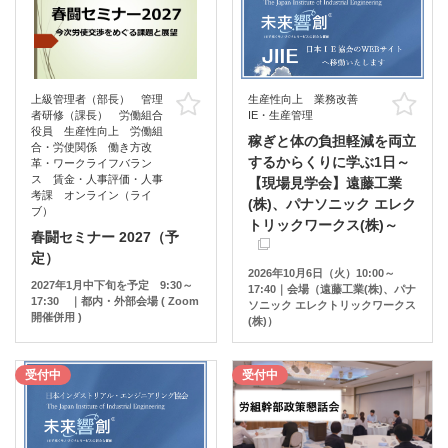
上級管理者（部長） 管理
生産性向上 業務改善
お気に入り
お
者研修（課長） 労働組合
IE・生産管理
役員 生産性向上 労働組
稼ぎと体の負担軽減を両立
合・労使関係 働き方改
するからくりに学ぶ1日～
革・ワークライフバラン
ス 賃金・人事評価・人事
【現場見学会】遠藤工業
考課 オンライン（ライ
(株)、パナソニック エレク
ブ）
トリックワークス(株)～
春闘セミナー 2027（予
定）
2026年10月6日（火）10:00～
2027年1月中下旬を予定 9:30～
17:40｜会場（遠藤工業(株)、パナ
17:30 ｜都内・外部会場 ( Zoom
ソニック エレクトリックワークス
開催併用 )
(株)）
受付中
受付中