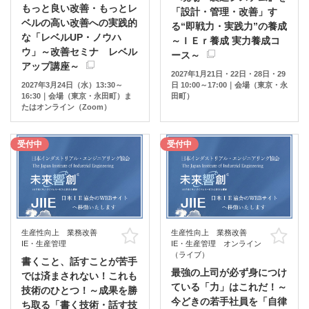
もっと良い改善・もっとレ
「設計・管理・改善」す
ベルの高い改善への実践的
る“即戦力・実践力”の養成
な「レベルUP・ノウハ
～ＩＥｒ養成 実力養成コ
ウ」～改善セミナ レベル
ース～
アップ講座～
2027年1月21日・22日・28日・29
2027年3月24日（水）13:30～
日 10:00～17:00｜会場（東京・永
16:30｜会場（東京・永田町）ま
田町）
たはオンライン（Zoom）
受付中
受付中
生産性向上 業務改善
生産性向上 業務改善
お気に入り
お
IE・生産管理
IE・生産管理 オンライン
（ライブ）
書くこと、話すことが苦手
最強の上司が必ず身につけ
では済まされない！これも
ている「力」はこれだ！～
技術のひとつ！～成果を勝
今どきの若手社員を「自律
ち取る「書く技術・話す技