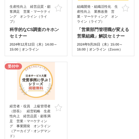
生産性向上 経営品質・顧
組織開発・組織活性化 生
お気に入り
お
客満足 営業・マーケティ
産性向上 業務改善 営
ング オンライン（ライ
業・マーケティング オン
ブ）
ライン（ライブ）
科学的なCS調査のキホン
「営業部門管理職が変える
セミナー
営業組織」解説セミナー
2024年12月12日（木）14:00～
2024年9月26日（木）15:00～
15:00｜オンライン
16:00｜オンライン（Zoom）
受付中
経営者・役員 上級管理者
お気に入り
（部長） 経営戦略 生産
性向上 経営品質・顧客満
足 営業・マーケティン
グ 事業開発 オンライン
（アーカイブ・オンデマン
ド）