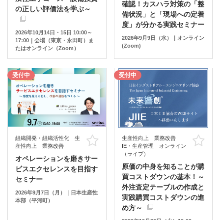
確認！カスハラ対策の「整
の正しい評価法を学ぶ～
備状況」と「現場への定着
度」が分かる実践セミナー
2026年10月14日・15日 10:00～
2026年9月9日（水）｜オンライン
17:00｜会場（東京・永田町）ま
(Zoom)
たはオンライン（Zoom）
受付中
受付中
組織開発・組織活性化 生
生産性向上 業務改善
お気に入り
お
産性向上 業務改善
IE・生産管理 オンライン
（ライブ）
オペレーションを磨きサー
原価の中身を知ることが購
ビスエクセレンスを目指す
買コストダウンの基本！～
セミナー
外注査定テーブルの作成と
2026年9月7日（月）｜日本生産性
実践購買コストダウンの進
本部（平河町）
め方～