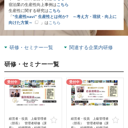
宿泊業の生産性向上事例は
こちら
生産性に関する研究は
こちら
「
”生産性navi” 生産性とは何か? ～考え方・現状・向上に
向けた方策～
」は
こちら
研修・セミナー一覧
関連する企業内研修
研修・セミナー一覧
受付中
受付中
経営者・役員 上級管理者
経営者・役員 上級管理者
お気に入り
お
（部長） 管理者研修（課
（部長） 管理者研修（課
長） 組織開発・組織活性
長） 組織開発・組織活性