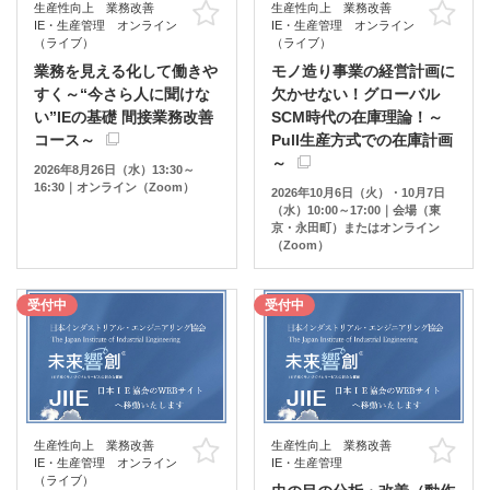
生産性向上 業務改善
生産性向上 業務改善
お気に入り
お
IE・生産管理 オンライン
IE・生産管理 オンライン
（ライブ）
（ライブ）
業務を見える化して働きや
モノ造り事業の経営計画に
すく～“今さら人に聞けな
欠かせない！グローバル
い”IEの基礎 間接業務改善
SCM時代の在庫理論！～
コース～
Pull生産方式での在庫計画
～
2026年8月26日（水）13:30～
16:30｜オンライン（Zoom）
2026年10月6日（火）・10月7日
（水）10:00～17:00｜会場（東
京・永田町）またはオンライン
（Zoom）
受付中
受付中
生産性向上 業務改善
生産性向上 業務改善
お気に入り
お
IE・生産管理 オンライン
IE・生産管理
（ライブ）