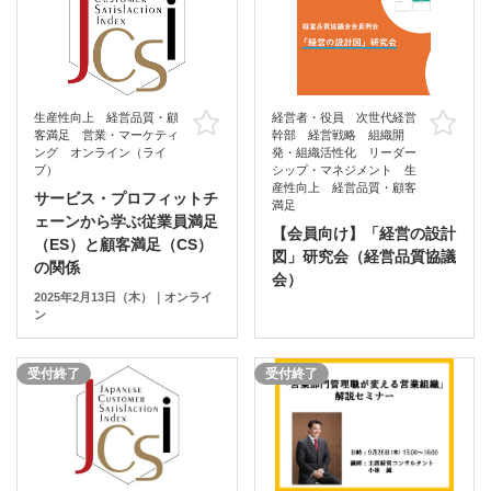
生産性向上 経営品質・顧
経営者・役員 次世代経営
お気に入り
お
客満足 営業・マーケティ
幹部 経営戦略 組織開
ング オンライン（ライ
発・組織活性化 リーダー
ブ）
シップ・マネジメント 生
産性向上 経営品質・顧客
サービス・プロフィットチ
満足
ェーンから学ぶ従業員満足
【会員向け】「経営の設計
（ES）と顧客満足（CS）
図」研究会（経営品質協議
の関係
会）
2025年2月13日（木）｜オンライ
ン
受付終了
受付終了