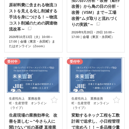
虫の目の分析・改善（動作
原材料費に含まれる物流コ
改善）から鳥の目の分析・
ストを見える化し削減する
改善（VSM）まで～工場
手法を身につける！～物流
改善“ムダ取りと流れづく
コスト削減のための調達物
りの実践”～
流改革～
2026年9月28日・29日 10:00～
2026年10月13日（火）10:00～
17:00｜会場（東京・永田町）
17:00｜会場（東京・永田町）ま
たはオンライン（Zoom）
受付中
受付中
生産性向上 業務改善
生産性向上 業務改善
お気に入り
お
IE・生産管理 オンライン
IE・生産管理 オンライン
（ライブ）
（ライブ）
生産現場の業務効率化 改
変動するネック工程を工数
善を楽しむ～“今さら人に
計画で追求し、小日程管理
聞けない”IEの基礎 直接業
で攻めろ！！～多品種少量