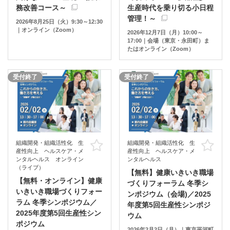
務改善コース～
生産時代を乗り切る小日程
管理！～
2026年8月25日（火）9:30～12:30
｜オンライン（Zoom）
2026年12月7日（月）10:00～
17:00｜会場（東京・永田町）ま
たはオンライン（Zoom）
受付終了
受付終了
組織開発・組織活性化 生
組織開発・組織活性化 生
お気に入り
お
産性向上 ヘルスケア・メ
産性向上 ヘルスケア・メ
ンタルヘルス オンライン
ンタルヘルス
（ライブ）
【無料】健康いきいき職場
【無料・オンライン】健康
づくりフォーラム 冬季シ
いきいき職場づくりフォー
ンポジウム（会場)／2025
ラム 冬季シンポジウム／
年度第5回生産性シンポジ
2025年度第5回生産性シン
ウム
ポジウム
2026年2月2日（月）｜東京平河町