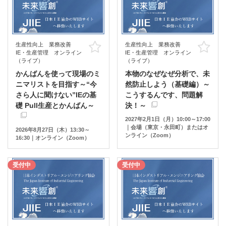
生産性向上 業務改善
生産性向上 業務改善
お気に入り
お
IE・生産管理 オンライン
IE・生産管理 オンライン
（ライブ）
（ライブ）
かんばんを使って現場のミ
本物のなぜなぜ分析で、未
ニマリストを目指す～“今
然防止しよう（基礎編）～
さら人に聞けない”IEの基
こうするんです、問題解
礎 Pull生産とかんばん～
決！～
2027年2月1日（月）10:00～17:00
｜会場（東京・永田町）またはオ
2026年8月27日（木）13:30～
ンライン（Zoom）
16:30｜オンライン（Zoom）
受付中
受付中