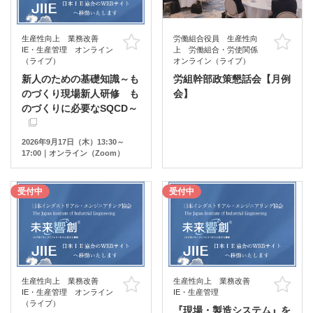
生産性向上 業務改善
労働組合役員 生産性向
お気に入り
お
IE・生産管理 オンライン
上 労働組合・労使関係
（ライブ）
オンライン（ライブ）
新人のための基礎知識～も
労組幹部政策懇話会【月例
のづくり現場新人研修 も
会】
のづくりに必要なSQCD～
2026年9月17日（木）13:30～
17:00｜オンライン（Zoom）
受付中
受付中
生産性向上 業務改善
生産性向上 業務改善
お気に入り
お
IE・生産管理 オンライン
IE・生産管理
（ライブ）
『現場・製造システム』を