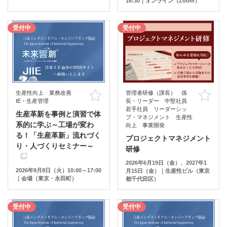
16:30｜オンライン（Zoom）
受付中
受付中
生産性向上 業務改善
管理者研修（課長） 係
お気に入り
お
IE・生産管理
長・リーダー 中堅社員
若手社員 リーダーシッ
生産革新を事例と演習で体
プ・マネジメント 生産性
系的に学ぶ～工場が変わ
向上 事業開発
る！「生産革新」流れづく
プロジェクトマネジメント
り・人づくりセミナー～
研修
2026年6月19日（金）、2027年1
2026年9月8日（火）10:00～17:00
月15日（金）｜生産性ビル（東京
｜会場（東京・永田町）
都千代田区）
受付中
受付中