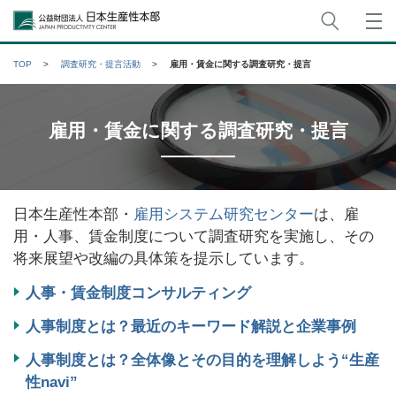
サイト
公益財団法人日本生産性本部
TOP
調査研究・提言活動
雇用・賃金に関する調査研究・提言
雇用・賃金に関する調査研究・提言
日本生産性本部・
雇用システム研究センター
は、雇
用・人事、賃金制度について調査研究を実施し、その
将来展望や改編の具体策を提示しています。
人事・賃金制度コンサルティング
人事制度とは？最近のキーワード解説と企業事例
人事制度とは？全体像とその目的を理解しよう“生産
性navi”