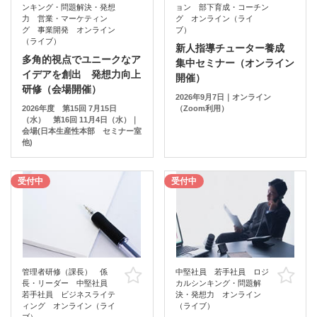
ンキング・問題解決・発想
ョン 部下育成・コーチン
力 営業・マーケティン
グ オンライン（ライ
グ 事業開発 オンライン
ブ）
（ライブ）
新人指導チューター養成
多角的視点でユニークなア
集中セミナー（オンライン
イデアを創出 発想力向上
開催）
研修（会場開催）
2026年9月7日｜オンライン
2026年度 第15回 7月15日
（Zoom利用）
（水） 第16回 11月4日（水）｜
会場(日本生産性本部 セミナー室
他)
受付中
受付中
管理者研修（課長） 係
中堅社員 若手社員 ロジ
お気に入り
お
長・リーダー 中堅社員
カルシンキング・問題解
若手社員 ビジネスライテ
決・発想力 オンライン
ィング オンライン（ライ
（ライブ）
ブ）