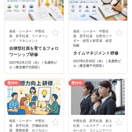
係長・リーダー 中堅社
係長・リーダー 中堅社
お気に入り
お
員 若手社員 リーダーシ
員 若手社員 次世代リー
ップ・マネジメント
ダー・経営人材育成 経営
戦略
自律型社員を育てるフォロ
タイムマネジメント研修
ワーシップ研修
2027年2月25日（木）｜生産性ビ
2027年2月17日（水）｜生産性ビ
ル（東京都千代田区）
ル（東京都千代田区）
受付中
受付中
係長・リーダー 中堅社
中堅社員 若手社員 新入
お気に入り
お
員 若手社員 労働組合役
社員 ヘルスケア・メンタ
員 業務改善 ロジカルシ
ルヘルス コミュニケーシ