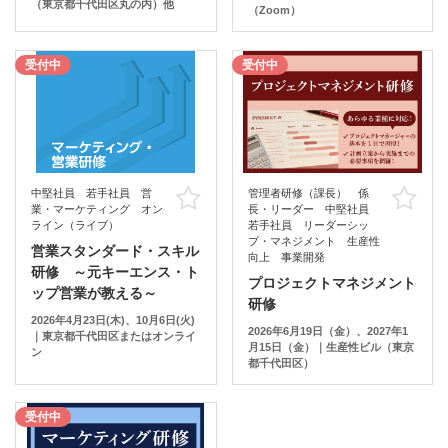
（東京都千代田区丸の内）他
（Zoom）
受付中
受付中
中堅社員 若手社員 営
管理者研修（課長） 係
お気に入り
お
業・マーケティング オン
長・リーダー 中堅社員
ライン（ライブ）
若手社員 リーダーシッ
プ・マネジメント 生産性
営業スタンダード・スキル
向上 事業開発
研修 ～元キーエンス・ト
プロジェクトマネジメント
ップ営業が教える～
研修
2026年4月23日(木)、10月6日(火)
2026年6月19日（金）、2027年1
｜東京都千代田区またはオンライ
月15日（金）｜生産性ビル（東京
ン
都千代田区）
受付中