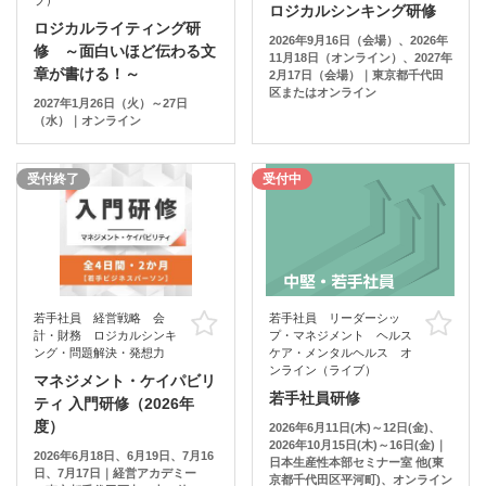
ロジカルシンキング研修
ロジカルライティング研
2026年9月16日（会場）、2026年
修 ～面白いほど伝わる文
11月18日（オンライン）、2027年
章が書ける！～
2月17日（会場）｜東京都千代田
区またはオンライン
2027年1月26日（火）～27日
（水）｜オンライン
受付終了
受付中
若手社員 経営戦略 会
若手社員 リーダーシッ
お気に入り
お
計・財務 ロジカルシンキ
プ・マネジメント ヘルス
ング・問題解決・発想力
ケア・メンタルヘルス オ
ンライン（ライブ）
マネジメント・ケイパビリ
若手社員研修
ティ 入門研修（2026年
度）
2026年6月11日(木)～12日(金)、
2026年10月15日(木)～16日(金)｜
2026年6月18日、6月19日、7月16
日本生産性本部セミナー室 他(東
日、7月17日｜経営アカデミー
京都千代田区平河町)、オンライン