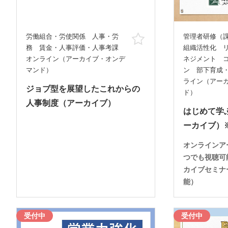
労働組合・労使関係 人事・労
管理者研修（
お気に入り
務 賃金・人事評価・人事考課
組織活性化 
オンライン（アーカイブ・オンデ
ネジメント 
マンド）
ン 部下育成
ライン（アー
ジョブ型を展望したこれからの
ド）
人事制度（アーカイブ）
はじめて学
ーカイブ）
オンラインア
つでも視聴可
カイブセミナ
能）
受付中
受付中