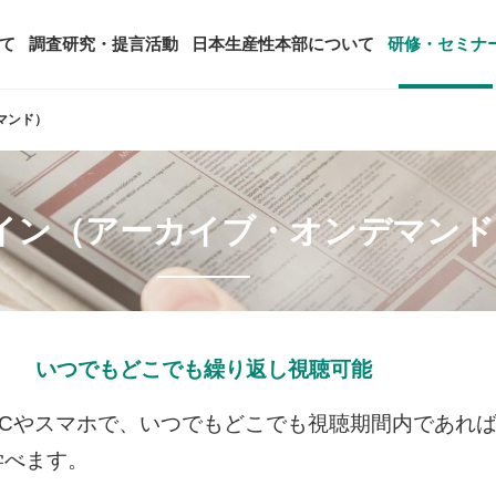
て
調査研究・提言活動
日本生産性本部について
研修・セミナ
マンド）
ージ
年頭会長所感
SDGsへの取り組み
ティング
コンサルタント紹介
イン（アーカイブ・オンデマンド
アーカイブ研修・セミナー
究・提言活動
顧客満足度調査（JCSI）
・監事一覧
生産性シンポジウム
日本生産性本部とは
タント養成事業
経営コンサルタント候補につい
オーダーメイド研修（企業内研
る研究
レジャー白書
は
務・財務に関する資料
国際連携・国際交流活動
アクセス
セミナー
参加者の声
タルヘルスに関する調査
雇用・賃金に関する調査研究・提
起動
活動組織
全国の生産性機関
セミナー
主な研修会場地図
いつでもどこでも繰り返し視聴可能
PCやスマホで、いつでもどこでも視聴期間内であれ
学べます。