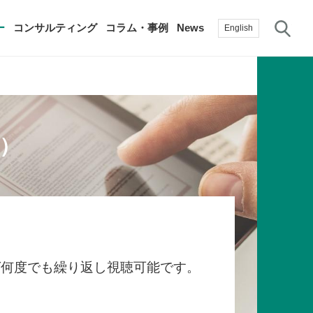
サ
ー
コンサルティング
コラム・事例
News
English
過去の活動実績
賛助会員
）
自治体に関する調査研究・提言
生産性新聞
採用情報
て
修）
その他の調査研究・提言
綱領・宣言集
書籍
言
生産性白書
手帳
ば何度でも繰り返し視聴可能です。