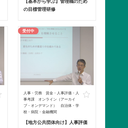
【基本から学ぶ】管理職のため
の目標管理研修
受付中
人事・労務 賃金・人事評価・人
お気に入り
お気に入り
事考課 オンライン（アーカイ
ブ・オンデマンド） 自治体・学
校・病院・金融機関
【地方公共団体向け】人事評価