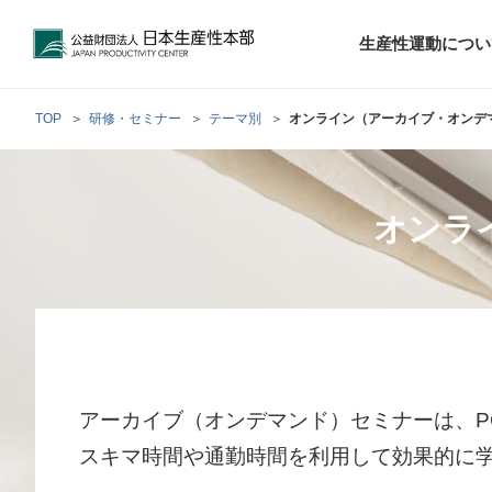
公益財団法人日本生産性本部
生産性運動につい
TOP
研修・セミナー
テーマ別
オンライン（アーカイブ・オンデ
トップメッセ
財団概要
経営コンサル
オンラ
階層別研修
最新の調査研
日本生産性本部
生産性運動
生産性とは
評議員・理事
調査研究・提言活動
コンサルティング
研修・セミナー
経営コンサル
について
について
テーマ別研修
生産性に関す
生産性運動と
定款および業
お客さまの声
今月の研修・
働く人のメン
生産性運動再
行動規範
研究・提言
来月の研修・
アーカイブ（オンデマンド）セミナーは、
スキマ時間や通勤時間を利用して効果的に