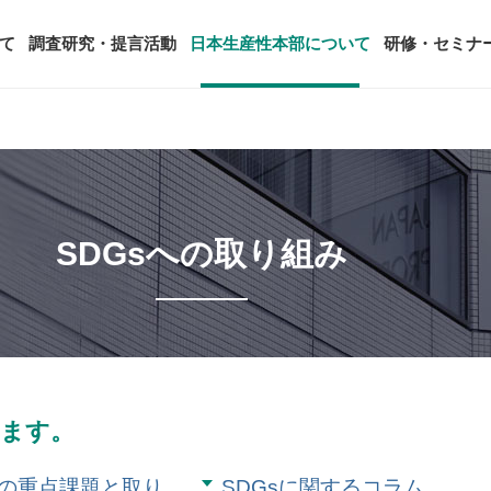
て
調査研究・提言活動
日本生産性本部について
研修・セミナ
ージ
年頭会長所感
SDGsへの取り組み
ティング
コンサルタント紹介
アーカイブ研修・セミナー
究・提言活動
顧客満足度調査（JCSI）
・監事一覧
生産性シンポジウム
日本生産性本部とは
SDGsへの取り組み
タント養成事業
経営コンサルタント候補につい
オーダーメイド研修（企業内研
る研究
レジャー白書
は
務・財務に関する資料
国際連携・国際交流活動
アクセス
セミナー
参加者の声
タルヘルスに関する調査
雇用・賃金に関する調査研究・提
起動
活動組織
全国の生産性機関
セミナー
主な研修会場地図
します。
の重点課題と取り
SDGsに関するコラム