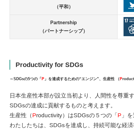
（平和）
Partnership
（パートナーシップ）
Productivity for SDGs
～SDGsの5つの「
P
」を達成するための“エンジン”、生産性 （
P
roduc
日本生産性本部が設立当初より、人間性を尊重
SDGsの達成に貢献するものと考えます。
生産性（
P
roductivity）はSDGsの５つの「
P
」を
わたしたちは、SDGsを達成し、持続可能な経