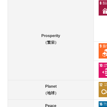
Prosperity
（繁栄）
Planet
（地球）
Peace