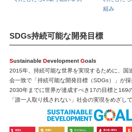
組み
SDGs持続可能な開発目標
S
ustainable
D
evelopment
G
oals
2015年、持続可能な世界を実現するために、国連
会一致で「持続可能な開発目標（SDGs）」が
2030年までに世界が達成すべき17の目標と16
「誰一人取り残されない」社会の実現をめざし