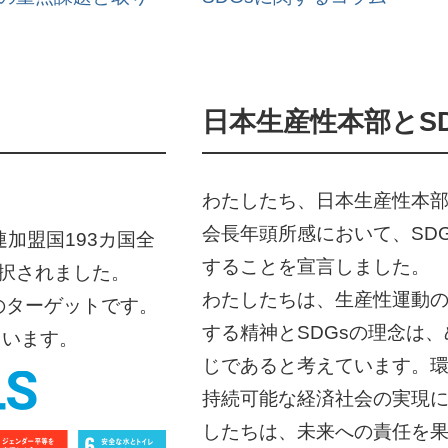
日本生産性本部とSD
わたしたち、日本生産性本部は
会長年頭所感において、SD
加盟国193カ国全
することを宣言しました。
採択されました。
わたしたちは、生産性運動
9のターゲットです。
する精神とSDGsの理念は
ています。
じであると考えています。
持続可能な経済社会の実現
したちは、未来への責任を