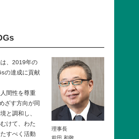
Gs
、2019年の
Gsの達成に貢献
の人間性を尊重
、めざす方向が同
環境と調和し、
にむけて、わた
理事長
果たすべく活動
前田 和敬