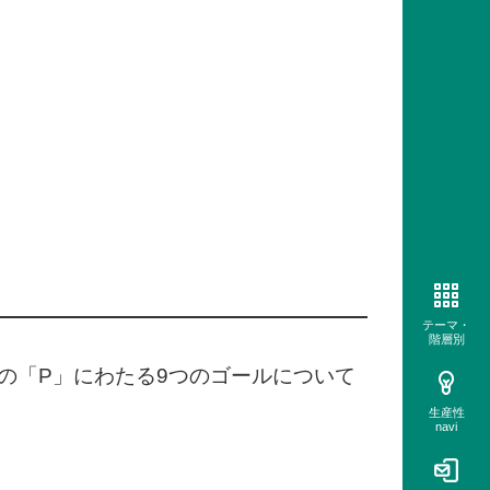
テーマ・
階層別
hipの5つの「P」にわたる9つのゴールについて
生産性
navi