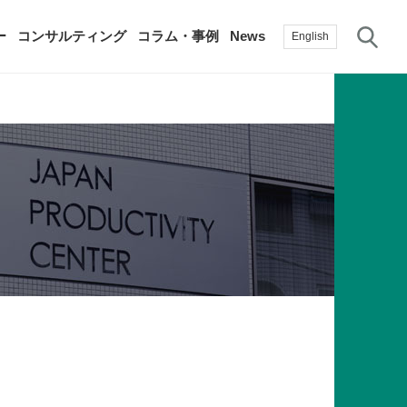
サ
ー
コンサルティング
コラム・事例
News
English
過去の活動実績
賛助会員
自治体に関する調査研究・提言
生産性新聞
採用情報
て
修）
その他の調査研究・提言
綱領・宣言集
書籍
言
生産性白書
手帳