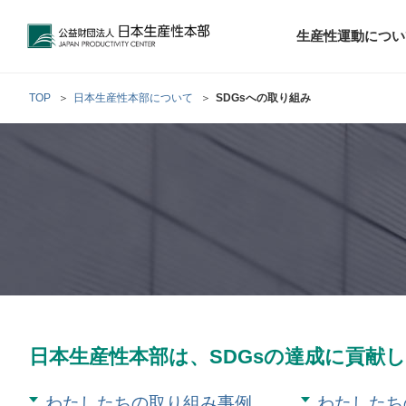
公益財団法人日本生産性本部
生産性運動につい
TOP
日本生産性本部について
SDGsへの取り組み
トップメッセ
財団概要
経営コンサル
階層別研修
最新の調査研
日本生産性本部
生産性運動
生産性とは
評議員・理事
調査研究・提言活動
コンサルティング
研修・セミナー
経営コンサル
について
について
テーマ別研修
生産性に関す
生産性運動と
定款および業
お客さまの声
今月の研修・
働く人のメン
生産性運動再
行動規範
研究・提言
来月の研修・
日本生産性本部は、SDGsの達成に貢献
わたしたちの取り組み事例
わたしたち