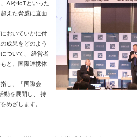
AIやIoTといった
を超えた脅威に直面
下においていかに付
上の成果をどのよう
について、 経営者
のもと、国際連携体
目指し、「国際会
活動を展開し、 持
信をめざします。