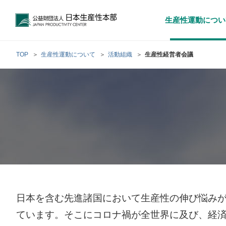
公益財団法人日本生産性本部
生産性運動につい
TOP
生産性運動について
活動組織
生産性経営者会議
トップメッセ
財団概要
経営コンサル
階層別研修
最新の調査研
日本生産性本部
生産性運動
生産性とは
評議員・理事
調査研究・提言活動
コンサルティング
研修・セミナー
経営コンサル
について
について
テーマ別研修
生産性に関す
生産性運動と
定款および業
お客さまの声
今月の研修・
働く人のメン
生産性運動再
行動規範
研究・提言
来月の研修・
日本を含む先進諸国において生産性の伸び悩み
ています。そこにコロナ禍が全世界に及び、経