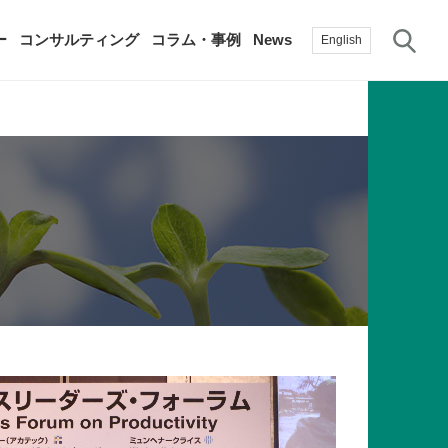
サ
ー
コンサルティング
コラム・事例
News
English
過去の活動実績
賛助会員
自治体に関する調査研究・提言
生産性新聞
採用情報
て
修）
その他の調査研究・提言
綱領・宣言集
書籍
言
生産性白書
手帳