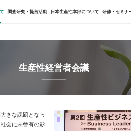
て
調査研究・提言活動
日本生産性本部について
研修・セミナ
ージ
年頭会長所感
SDGsへの取り組み
ティング
コンサルタント紹介
アーカイブ研修・セミナー
究・提言活動
顧客満足度調査（JCSI）
・監事一覧
生産性シンポジウム
日本生産性本部とは
生産性経営者会議
タント養成事業
経営コンサルタント候補につい
オーダーメイド研修（企業内研
る研究
レジャー白書
は
務・財務に関する資料
国際連携・国際交流活動
アクセス
セミナー
参加者の声
タルヘルスに関する調査
雇用・賃金に関する調査研究・提
起動
活動組織
全国の生産性機関
セミナー
主な研修会場地図
が大きな課題となっ
済社会に未曾有の影