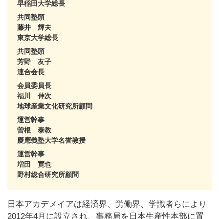
早稲田大学総長
共同塾頭
藤井 輝夫
東京大学総長
共同塾頭
芳野 友子
連合会長
会員委員長
福川 伸次
地球産業文化研究所顧問
運営幹事
曽根 泰教
慶應義塾大学名誉教授
運営幹事
増田 寛也
野村総合研究所顧問
日本アカデメイアは経済界、労働界、学識者らにより
2012年4月に設立され、事務局を日本生産性本部に置