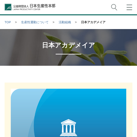
サイト
公益財団法人日本生産性本部
TOP
生産性運動について
活動組織
日本アカデメイア
日本アカデメイア