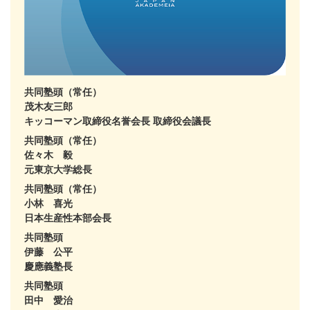
共同塾頭（常任）
茂木友三郎
キッコーマン取締役名誉会長 取締役会議長
共同塾頭（常任）
佐々木 毅
元東京大学総長
共同塾頭（常任）
小林 喜光
日本生産性本部会長
共同塾頭
伊藤 公平
慶應義塾長
共同塾頭
田中 愛治