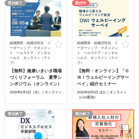
受付終了
受付中
組織開発・組織活性化 リ
組織開発・組織活性化 リ
お気に入り
お
ーダーシップ・マネジメン
ーダーシップ・マネジメン
ト ヘルスケア・メンタル
ト ヘルスケア・メンタル
ヘルス オンライン（ライ
ヘルス オンライン（ライ
ブ）
ブ）
【無料】健康いきいき職場
【無料・オンライン】「Ｏ
づくりフォーラム 夏季シ
ＷＩウェルビーイングサー
ンポジウム（オンライン）
ベイ」紹介セミナー
2026年8月5日（水）｜オンライン
2026年8月6日 ほか｜オンライン
（Live配信）
受付終了
受付終了