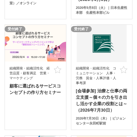
室）／オンライン
2026年9月8日（火）｜日本生産性
本部 生産性本部ビル
受付終了
受付終了
組織開発・組織活性化 経
組織開発・組織活性化 コ
お気に入り
お
営品質・顧客満足 営業・
ミュニケーション 人事・
マーケティング
労務 賃金・人事評価・人
事考課
顧客に選ばれるサービスコ
[会場参加] 治療と仕事の両
ンセプトの作り方セミナー
立支援～個々の力を引き出
し活かす企業の役割とは～
（2026年7月30日）
2026年7月30日（木）｜ビジョン
センター永田町駅前