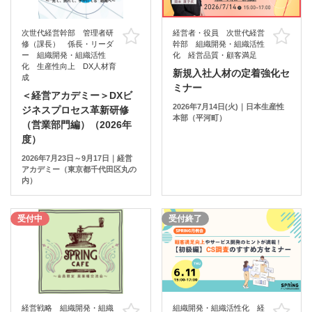
次世代経営幹部 管理者研
経営者・役員 次世代経営
お気に入り
お
修（課長） 係長・リーダ
幹部 組織開発・組織活性
ー 組織開発・組織活性
化 経営品質・顧客満足
化 生産性向上 DX人材育
新規入社人材の定着強化セ
成
ミナー
＜経営アカデミー＞DXビ
2026年7月14日(火)｜日本生産性
ジネスプロセス革新研修
本部（平河町）
（営業部門編）（2026年
度）
2026年7月23日～9月17日｜経営
アカデミー（東京都千代田区丸の
内）
受付中
受付終了
経営戦略 組織開発・組織
組織開発・組織活性化 経
お気に入り
お