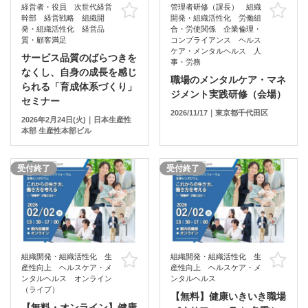
経営者・役員 次世代経営
管理者研修（課長） 組織
お気に入り
お
幹部 経営戦略 組織開
開発・組織活性化 労働組
発・組織活性化 経営品
合・労使関係 企業倫理・
質・顧客満足
コンプライアンス ヘルス
ケア・メンタルヘルス 人
サービス品質のばらつきを
事・労務
なくし、自身の成長を感じ
職場のメンタルケア・マネ
られる「育成体系づくり」
ジメント実践研修（会場）
セミナー
2026/11/17｜東京都千代田区
2026年2月24日(火)｜日本生産性
本部 生産性本部ビル
受付終了
受付終了
組織開発・組織活性化 生
組織開発・組織活性化 生
お気に入り
お
産性向上 ヘルスケア・メ
産性向上 ヘルスケア・メ
ンタルヘルス オンライン
ンタルヘルス
（ライブ）
【無料】健康いきいき職場
【無料・オンライン】健康