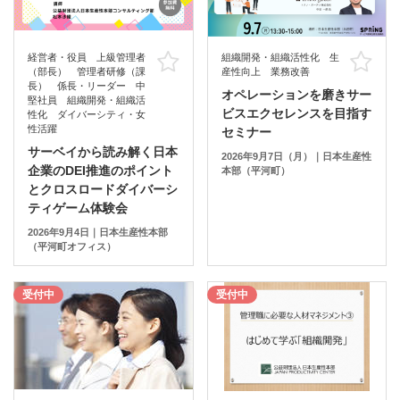
経営者・役員 上級管理者
組織開発・組織活性化 生
お気に入り
お
（部長） 管理者研修（課
産性向上 業務改善
長） 係長・リーダー 中
オペレーションを磨きサー
堅社員 組織開発・組織活
ビスエクセレンスを目指す
性化 ダイバーシティ・女
性活躍
セミナー
サーベイから読み解く日本
2026年9月7日（月）｜日本生産性
企業のDEI推進のポイント
本部（平河町）
とクロスロードダイバーシ
ティゲーム体験会
2026年9月4日｜日本生産性本部
（平河町オフィス）
受付中
受付中