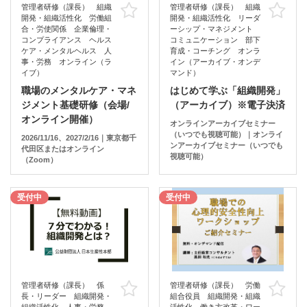
管理者研修（課長） 組織
管理者研修（課長） 組織
お気に入り
お
開発・組織活性化 労働組
開発・組織活性化 リーダ
合・労使関係 企業倫理・
ーシップ・マネジメント
コンプライアンス ヘルス
コミュニケーション 部下
ケア・メンタルヘルス 人
育成・コーチング オンラ
事・労務 オンライン（ラ
イン（アーカイブ・オンデ
イブ）
マンド）
職場のメンタルケア・マネ
はじめて学ぶ「組織開発」
ジメント基礎研修（会場/
（アーカイブ）※電子決済
オンライン開催）
オンラインアーカイブセミナー
（いつでも視聴可能）｜オンライ
2026/11/16、2027/2/16｜東京都千
ンアーカイブセミナー（いつでも
代田区またはオンライン
視聴可能）
（Zoom）
受付中
受付中
管理者研修（課長） 係
管理者研修（課長） 労働
お気に入り
お
長・リーダー 組織開発・
組合役員 組織開発・組織
組織活性化 人事・労務
活性化 働き方改革・ワー