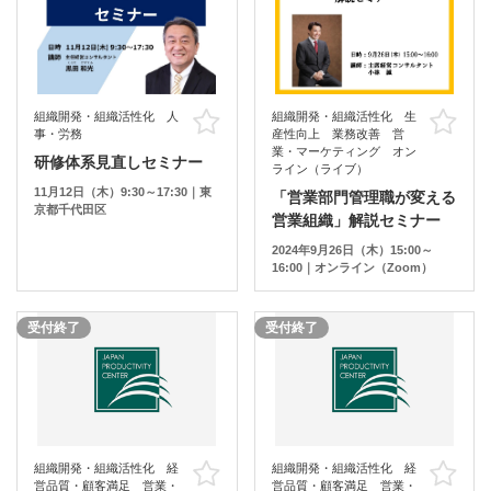
組織開発・組織活性化 人
組織開発・組織活性化 生
お気に入り
お
事・労務
産性向上 業務改善 営
業・マーケティング オン
研修体系見直しセミナー
ライン（ライブ）
11月12日（木）9:30～17:30｜東
「営業部門管理職が変える
京都千代田区
営業組織」解説セミナー
2024年9月26日（木）15:00～
16:00｜オンライン（Zoom）
受付終了
受付終了
組織開発・組織活性化 経
組織開発・組織活性化 経
お気に入り
お
営品質・顧客満足 営業・
営品質・顧客満足 営業・