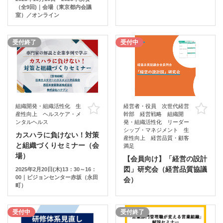
（全9回)｜会場（東京都内会議
室）／オンライン
受付終了
受付中
組織開発・組織活性化 生
経営者・役員 次世代経営
お気に入り
お
産性向上 ヘルスケア・メ
幹部 経営戦略 組織開
ンタルヘルス
発・組織活性化 リーダー
シップ・マネジメント 生
カスハラに負けない！対策
産性向上 経営品質・顧客
と組織づくりセミナー（会
満足
場）
【会員向け】「経営の設計
図」研究会（経営品質協議
2025年2月20日(木)13：30～16：
00｜ビジョンセンター赤坂（永田
会）
町）
受付中
受付終了