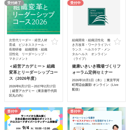
受付終了
受付中
次世代リーダー・経営人材
組織開発・組織活性化 働
お気に入り
お
育成 ビジネススクール・
き方改革・ワークライフバ
長期研修 組織開発・組織
ランス ヘルスケア・メン
活性化 リーダーシップ・
タルヘルス オンライン
マネジメント
（ライブ）
＜経営アカデミー＞ 組織
健康いきいき職場づくりフ
変革とリーダーシップコー
ォーラム定例セミナー
ス（2026年度）
2026年10月1日（木）｜東京平河
町周辺会議室/ オンライン（Live
2026年6月17日～2027年2月17日
配信）
｜経営アカデミー（東京都千代田
区丸の内）
受付中
受付中