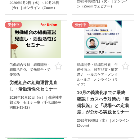
2026年8月27日（火）｜オンライ
2026年9月2日（水）～10月23日
ン（Zoomウェビナー）
（金）｜オンライン（Zoom）
受付中
受付中
労働組合役員 組織開発・
組織開発・組織活性化 生
お気に入り
お
組織活性化 労働組合・労
産性向上 経営品質・顧客
使関係
満足 ヘルスケア・メンタ
ルヘルス オンライン（ラ
労働組合の組織運営見直
イブ）
し・活動活性化セミナー
10月の義務化までに最終
2026年10月20日（火）｜生産性本
確認！カスハラ対策の「整
部ビル セミナー室（千代田区平
備状況」と「現場への定着
河町2-13-12）
度」が分かる実践セミナー
2026年9月9日（水）｜オンライン
(Zoom)