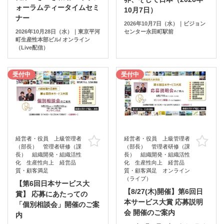
ォーラムティータイムセミ
10月7日）
ナー
2026年10月7日（水）｜ビジョン
2026年10月28日（水）｜東京平河
センター永田町駅前
町生産性本部ビル/ オンライン
（Live配信）
受付中
受付中
経営者・役員 上級管理者
経営者・役員 上級管理者
お気に入り
お
（部長） 管理者研修（課
（部長） 管理者研修（課
長） 組織開発・組織活性
長） 組織開発・組織活性
化 生産性向上 経営品
化 生産性向上 経営品
質・顧客満足
質・顧客満足 オンライン
（ライブ）
【第6回日本サービス大
【8/27(木)開催】第6回日
賞】 応募にあたっての
本サービス大賞 応募説明
「個別相談会」開催のご案
会 開催のご案内
内