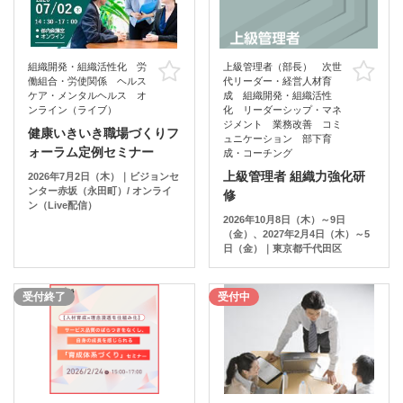
組織開発・組織活性化 労
上級管理者（部長） 次世
お気に入り
お
働組合・労使関係 ヘルス
代リーダー・経営人材育
ケア・メンタルヘルス オ
成 組織開発・組織活性
ンライン（ライブ）
化 リーダーシップ・マネ
ジメント 業務改善 コミ
健康いきいき職場づくりフ
ュニケーション 部下育
ォーラム定例セミナー
成・コーチング
上級管理者 組織力強化研
2026年7月2日（木）｜ビジョンセ
ンター赤坂（永田町）/ オンライ
修
ン（Live配信）
2026年10月8日（木）～9日
（金）、2027年2月4日（木）～5
日（金）｜東京都千代田区
受付終了
受付中