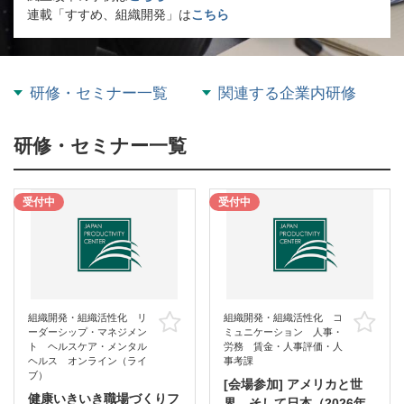
連載「すすめ、組織開発」は
こちら
研修・セミナー一覧
関連する企業内研修
研修・セミナー一覧
受付中
受付中
組織開発・組織活性化 リ
組織開発・組織活性化 コ
お気に入り
お
ーダーシップ・マネジメン
ミュニケーション 人事・
ト ヘルスケア・メンタル
労務 賃金・人事評価・人
ヘルス オンライン（ライ
事考課
ブ）
[会場参加] アメリカと世
健康いきいき職場づくりフ
界、そして日本（2026年