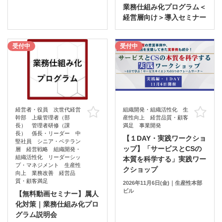
業務仕組み化プログラム＜
経営層向け＞導入セミナー
受付中
受付中
経営者・役員 次世代経営
組織開発・組織活性化 生
お気に入り
お
幹部 上級管理者（部
産性向上 経営品質・顧客
長） 管理者研修（課
満足 事業開発
長） 係長・リーダー 中
【１DAY・実践ワークショ
堅社員 シニア・ベテラン
ップ】「サービスとCSの
層 経営戦略 組織開発・
組織活性化 リーダーシッ
本質を科学する」実践ワー
プ・マネジメント 生産性
クショップ
向上 業務改善 経営品
質・顧客満足
2026年11月6日(金)｜生産性本部
ビル
【無料動画セミナー】属人
化対策｜業務仕組み化プロ
グラム説明会