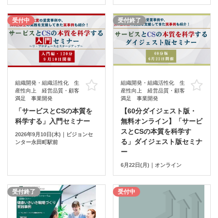
受付中
受付終了
組織開発・組織活性化 生
組織開発・組織活性化 生
お気に入り
お
産性向上 経営品質・顧客
産性向上 経営品質・顧客
満足 事業開発
満足 事業開発
「サービスとCSの本質を
【60分ダイジェスト版・
科学する」入門セミナー
無料オンライン】「サービ
スとCSの本質を科学す
2026年9月10日(木)｜ビジョンセ
る」ダイジェスト版セミナ
ンター永田町駅前
ー
6月22日(月)｜オンライン
受付終了
受付中