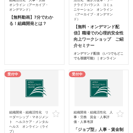
オンライン（アーカイブ・
クライフバランス コミュ
オンデマンド）
ニケーション オンライン
（アーカイブ・オンデマン
【無料動画】7分でわか
ド）
る！組織開発とは？
【無料・オンデマンド配
信】職場での心理的安全性
向上ワークショップ ご紹
介セミナー
オンデマンド配信 （いつでもどこ
でも視聴可能）｜オンライン
受付中
受付中
組織開発・組織活性化 リ
組織開発・組織活性化 人
お気に入り
お
ーダーシップ・マネジメン
事・労務 賃金・人事評
ト ヘルスケア・メンタル
価・人事考課
ヘルス オンライン（ライ
「ジョブ型」人事・賃金制
ブ）