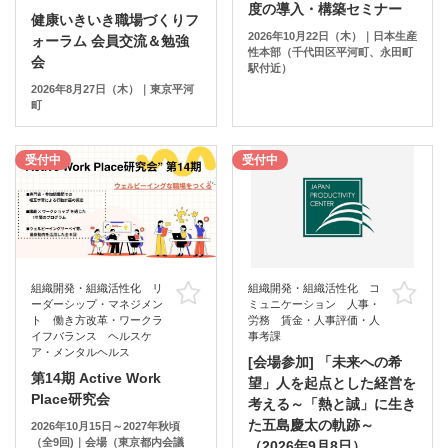
度の導入・構築セミナー
健康いきいき職場づくりフ
2026年10月22日（木）｜日本生産
ォーラム 会員交流＆勉強
性本部（千代田区平河町、永田町
会
駅付近）
2026年8月27日（木）｜東京平河
町
受付中
受付中
組織開発・組織活性化 リ
組織開発・組織活性化 コ
お気に入り
お
ーダーシップ・マネジメン
ミュニケーション 人事・
ト 働き方改革・ワークラ
労務 賃金・人事評価・人
イフバランス ヘルスケ
事考課
ア・メンタルヘルス
[会場参加] 「未来への希
第14期 Active Work
望」人を起点とした経営を
Place研究会
考える～「熱と誠」に生き
た五島慶太の軌跡～
2026年10月15日～2027年秋頃
（全9回)｜会場（東京都内会議
（2026年9月8日）