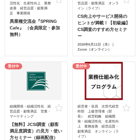
活性化 生産性向上 業務
営品質・顧客満足 オンラ
改善 経営品質・顧客満
イン（ライブ）
足 事業開発
CS向上やサービス開発の
異業種交流会『SPRING
ヒントが満載！【初級編】
Cafe』 （会員限定・参加
CS調査のすすめ方セミナ
無料）
ー
2026年6月11日（木）｜
Zoom（オンライン）
受付中
受付中
組織開発・組織活性化 経
経営者・役員 次世代経営
お気に入り
お
営品質・顧客満足 営業・
幹部 上級管理者（部
マーケティング
長） 経営戦略 組織開
発・組織活性化 生産性向
【無料】JCSI調査（顧客
上 業務改善 経営品質・
満足度調査）の見方・使い
顧客満足 オンライン（ラ
イブ）
方セミナー（録画配信）