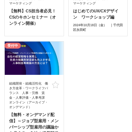
マーケティング
マーケティング
【無料】CS担当者必見！
はじめてのUX/CXデザイ
CSのキホンセミナー（オ
ン ワークショップ編
ンライン開催）
2024年10月18日（金） ｜千代田
区永田町
受付中
組織開発・組織活性化 働
お気に入り
き方改革・ワークライフバ
ランス 人事・労務 賃
金・人事評価・人事考課
オンライン（アーカイブ・
オンデマンド）
【無料・オンデマンド配
信】～ジョブ型雇用・メン
バーシップ型雇用の議論か