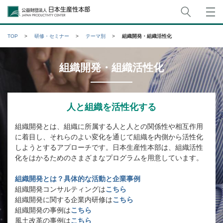
サイト
公益財団法人日本生産性本部
TOP
研修・セミナー
テーマ別
組織開発・組織活性化
組織開発・組織活性化
人と組織を活性化する
組織開発とは、組織に所属する人と人との関係性や相互作用
に着目し、それらのよい変化を通じて組織を内側から活性化
しようとするアプローチです。日本生産性本部は、組織活性
化をはかるためのさまざまなプログラムを用意しています。
組織開発とは？具体的な活動と企業事例
組織開発コンサルティングは
こちら
組織開発に関する企業内研修は
こちら
組織開発の事例は
こちら
風土改革の事例は
こちら