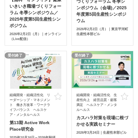
づくりフォーラム 冬季シ
いきいき職場づくりフォー
ンポジウム（会場)／2025
ラム 冬季シンポジウム／
年度第5回生産性シンポジ
2025年度第5回生産性シン
ウム
ポジウム
2026年2月2日（月）｜東京平河町
2026年2月2日（月）｜オンライン
生産性本部ビル
（Live配信）
受付終了
受付終了
組織開発・組織活性化 リ
組織開発・組織活性化 生
お気に入り
お
ーダーシップ・マネジメン
産性向上 経営品質・顧客
ト 働き方改革・ワークラ
満足 ヘルスケア・メンタ
イフバランス ヘルスケ
ルヘルス
ア・メンタルヘルス
カスハラ対策を現場に根づ
第13期 Active Work
かせる実践セミナー
Place研究会
2026年3月24日｜生産性本部ビル
2025年10月16日～2026年秋頃