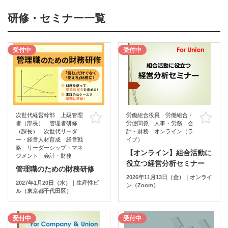
研修・セミナー一覧
受付中
受付中
次世代経営幹部 上級管理
労働組合役員 労働組合・
お気に入り
お
者（部長） 管理者研修
労使関係 人事・労務 会
（課長） 次世代リーダ
計・財務 オンライン（ラ
ー・経営人材育成 経営戦
イブ）
略 リーダーシップ・マネ
【オンライン】組合活動に
ジメント 会計・財務
役立つ経営分析セミナー
管理職のための財務研修
2026年11月13日（金）｜オンライ
2027年1月20日（水）｜生産性ビ
ン（Zoom）
ル（東京都千代田区）
受付中
受付中