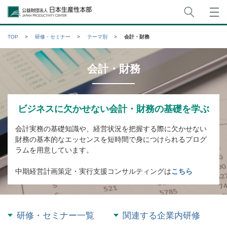
サイト
公益財団法人日本生産性本部
TOP
研修・セミナー
テーマ別
会計・財務
会計・財務
ビジネスに欠かせない会計・財務の基礎を学ぶ
会計実務の基礎知識や、経営状況を把握する際に欠かせない
財務の基本的なエッセンスを短時間で身につけられるプログ
ラムを用意しています。
中期経営計画策定・実行支援コンサルティングは
こちら
研修・セミナー一覧
関連する企業内研修