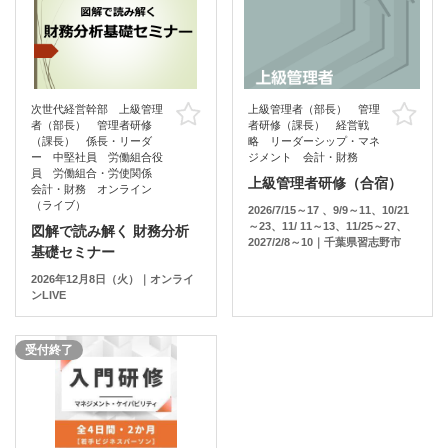
次世代経営幹部 上級管理
上級管理者（部長） 管理
お気に入り
お
者（部長） 管理者研修
者研修（課長） 経営戦
（課長） 係長・リーダ
略 リーダーシップ・マネ
ー 中堅社員 労働組合役
ジメント 会計・財務
員 労働組合・労使関係
上級管理者研修（合宿）
会計・財務 オンライン
（ライブ）
2026/7/15～17 、9/9～11、10/21
～23、11/ 11～13、11/25～27、
図解で読み解く 財務分析
2027/2/8～10｜千葉県習志野市
基礎セミナー
2026年12月8日（火）｜オンライ
ンLIVE
受付終了