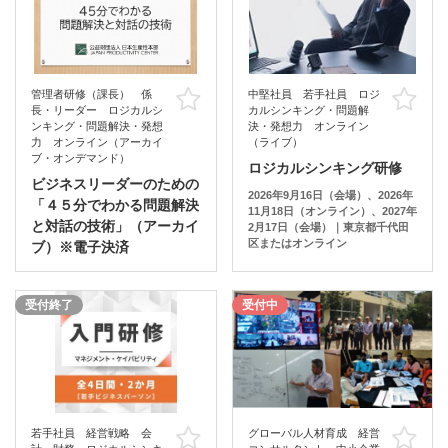
管理者研修（課長） 係
中堅社員 若手社員 ロジ
お気に入り
お
長・リーダー ロジカルシ
カルシンキング・問題解
ンキング・問題解決・発想
決・発想力 オンライン
力 オンライン（アーカイ
（ライブ）
ブ・オンデマンド）
ロジカルシンキング研修
ビジネスリーダーのための
2026年9月16日（会場）、2026年
「４５分でわかる問題解決
11月18日（オンライン）、2027年
と対話の技術」（アーカイ
2月17日（会場）｜東京都千代田
区またはオンライン
ブ）※電子決済
受付終了
受付中
若手社員 経営戦略 会
グローバル人材育成 経営
お気に入り
お