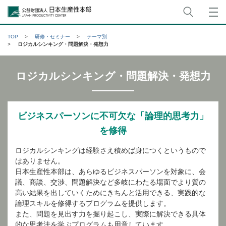
サイト
公益財団法人日本生産性本部
TOP
研修・セミナー
テーマ別
ロジカルシンキング・問題解決・発想力
ロジカルシンキング・問題解決・発想力
ビジネスパーソンに不可欠な「論理的思考力」
を修得
ロジカルシンキングは経験さえ積めば身につくというもので
はありません。
日本生産性本部は、あらゆるビジネスパーソンを対象に、会
議、商談、交渉、問題解決など多岐にわたる場面でより質の
高い結果を出していくためにきちんと活用できる、実践的な
論理スキルを修得するプログラムを提供します。
また、問題を見出す力を掘り起こし、実際に解決できる具体
的な思考法を学ぶプログラムも用意しています。