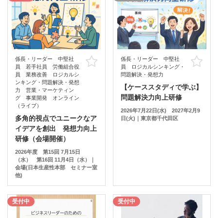
係長・リーダー 中堅社
係長・リーダー 中堅社
お気に入り
お
員 若手社員 労働組合役
員 ロジカルシンキング・
員 業務改善 ロジカルシ
問題解決・発想力
ンキング・問題解決・発想
【ケーススタディで学ぶ】
力 営業・マーケティン
問題解決力向上研修
グ 事業開発 オンライン
（ライブ）
2026年7月22日(水) 2027年2月9
多角的視点でユニークなア
日(火)｜東京都千代田区
イデアを創出 発想力向上
研修（会場開催）
2026年度 第15回 7月15日
（水） 第16回 11月4日（水）｜
会場(日本生産性本部 セミナー室
他)
受付中
受付中