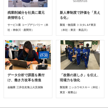
残業削減分を社員に還元
新人事制度で評価を「見え
表情明るく
る化」
サービス業
コープデリバリー（本
製造・物流業
トヨタL＆F東京
社：神奈川・座間市）
（本社：東京・東品川）
データ分析で課題を裏付
「改善の楽しさ」を伝え、
け、働き方改革を推進
現場力を強化
金融業
三井住友海上火災保険
製造業
ニッカウヰスキー（本社：
東京・南青山）