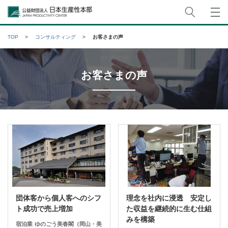
サイト
公益財団法人日本生産性本部
TOP
コンサルティング
お客さまの声
お客さまの声
団体客から個人客へのシフ
理念を社内に浸透 安定し
ト成功で売上増加
た収益を継続的に生む仕組
みを構築
宿泊業
ゆのごう美春閣（岡山・美