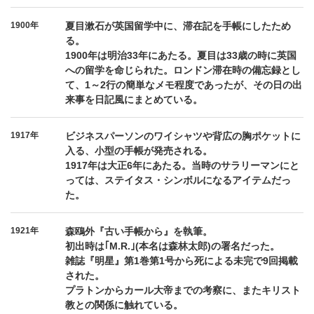
1900年
夏目漱石が英国留学中に、滞在記を手帳にしたため
る。
1900年は明治33年にあたる。夏目は33歳の時に英国
への留学を命じられた。ロンドン滞在時の備忘録とし
て、1～2行の簡単なメモ程度であったが、その日の出
来事を日記風にまとめている。
1917年
ビジネスパーソンのワイシャツや背広の胸ポケットに
入る、小型の手帳が発売される。
1917年は大正6年にあたる。当時のサラリーマンにと
っては、ステイタス・シンボルになるアイテムだっ
た。
1921年
森鴎外『古い手帳から』を執筆。
初出時は｢M.R.｣(本名は森林太郎)の署名だった。
雑誌『明星』第1巻第1号から死による未完で9回掲載
された。
プラトンからカール大帝までの考察に、またキリスト
教との関係に触れている。