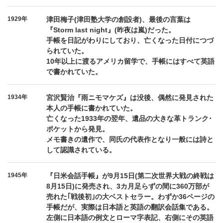
1929年
津田梅子(津田塾大学の創設者)、最後の言葉は
『Storm last night』(昨夜は嵐)だった。
手帳を日記がわりにしており、亡くなった日付につづ
られていた。
10年以上に渡るアメリカ留学で、手帳にはすべて英語
で書かれていた。
1934年
宮沢賢治『雨ニモマケズ』は没後、偶然に発見された
本人の手帳に書かれていた。
亡くなった1933年の翌年、遺品の大きな革トランク･
ポケットから発見。
メモ書きの遺作で、同氏の代表作となり一般には詩と
して認識されている。
1945年
『日米会話手帳』が9月15日(第二次世界大戦の終戦は
8月15日)に発売され、3カ月足らずの間に360万部が
売れた｢戦後初｣の大ベストセラー。わずか36ページの
手帳だが、実際は日本語と英語の翻訳会話集である。
左側に日本語の例文とローマ字表記、右側にその英語