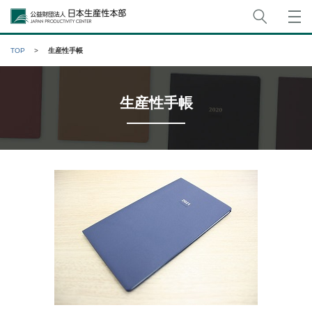
サイト
公益財団法人日本生産性本部
TOP
生産性手帳
生産性手帳