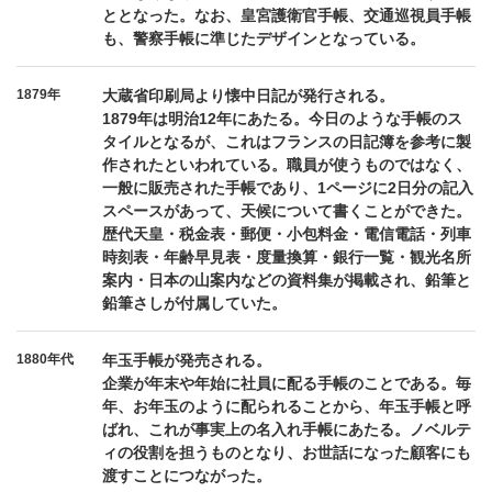
ととなった。なお、皇宮護衛官手帳、交通巡視員手帳
も、警察手帳に準じたデザインとなっている。
1879年
大蔵省印刷局より懐中日記が発行される。
1879年は明治12年にあたる。今日のような手帳のス
タイルとなるが、これはフランスの日記簿を参考に製
作されたといわれている。職員が使うものではなく、
一般に販売された手帳であり、1ページに2日分の記入
スペースがあって、天候について書くことができた。
歴代天皇・税金表・郵便・小包料金・電信電話・列車
時刻表・年齢早見表・度量換算・銀行一覧・観光名所
案内・日本の山案内などの資料集が掲載され、鉛筆と
鉛筆さしが付属していた。
1880年代
年玉手帳が発売される。
企業が年末や年始に社員に配る手帳のことである。毎
年、お年玉のように配られることから、年玉手帳と呼
ばれ、これが事実上の名入れ手帳にあたる。ノベルテ
ィの役割を担うものとなり、お世話になった顧客にも
渡すことにつながった。