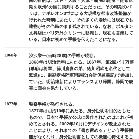
団の目的は、江戸・大阪・兵庫・新潟の開港・開市延
期を欧州6カ国に談判することだった。その時期のパ
リは、ナポレオン3世による大規模な都市改造整備が
行われた時期にあたり、その多くの場所には現在でも
建物がその当時のまま残されている。なお、ポルタン
文具店はパリ郊外クリシーに移転し、現在も営業して
いる。日本に初めて手帳を伝えたことになる。
1868年
渋沢栄一(当時28歳)の手帳が現存。
1868年は明治元年にあたる。1867年、第2回パリ万博
(幕府は将軍、徳川慶喜の弟、徳川昭武を名代として
派遣)に、御勘定格陸軍附調役(会計係兼書記)で参加し
ていた。明治維新によりフランスより帰国。静岡で慶
喜に面会を果たしている。
1877年
警察手帳が発行される。
1877年は明治10年にあたる。身分証明を目的とした
もので、日本で手帳が公式に製作されたのはこれが初
めてとされる。2002年10月にデザインが改正された
ことにより、それまでの「書き留める」という手帳機
能がなくなり、身分証明書としての機能に特化するこ