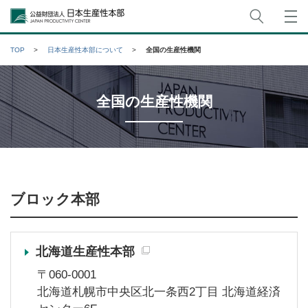
サイト
公益財団法人日本生産性本部
TOP
日本生産性本部について
全国の生産性機関
全国の生産性機関
ブロック本部
北海道生産性本部
〒060-0001
北海道札幌市中央区北一条西2丁目 北海道経済