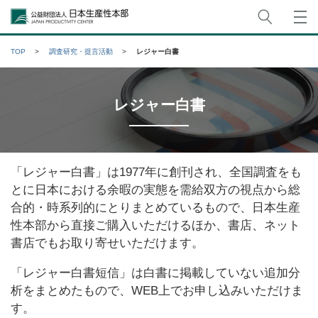
サイト
公益財団法人日本生産性本部
TOP
調査研究・提言活動
レジャー白書
レジャー白書
「レジャー白書」は1977年に創刊され、全国調査をも
とに日本における余暇の実態を需給双方の視点から総
合的・時系列的にとりまとめているもので、日本生産
性本部から直接ご購入いただけるほか、書店、ネット
書店でもお取り寄せいただけます。
「レジャー白書短信」は白書に掲載していない追加分
析をまとめたもので、WEB上でお申し込みいただけま
す。