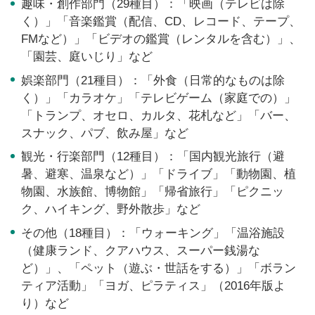
趣味・創作部門（29種目）：「映画（テレビは除
く）」「音楽鑑賞（配信、CD、レコード、テープ、
FMなど）」「ビデオの鑑賞（レンタルを含む）」、
「園芸、庭いじり」など
娯楽部門（21種目）：「外食（日常的なものは除
く）」「カラオケ」「テレビゲーム（家庭での）」
「トランプ、オセロ、カルタ、花札など」「バー、
スナック、パブ、飲み屋」など
観光・行楽部門（12種目）：「国内観光旅行（避
暑、避寒、温泉など）」「ドライブ」「動物園、植
物園、水族館、博物館」「帰省旅行」「ピクニッ
ク、ハイキング、野外散歩」など
その他（18種目）：「ウォーキング」「温浴施設
（健康ランド、クアハウス、スーパー銭湯な
ど）」、「ペット（遊ぶ・世話をする）」「ボラン
ティア活動」「ヨガ、ピラティス」（2016年版よ
り）など