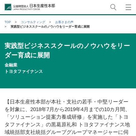
サイト
公益財団法人日本生産性本部
TOP
コンサルティング
お客さまの声
実践型ビジネススクールのノウハウをリーダー育成に展開
実践型ビジネススクールのノウハウをリー
ダー育成に展開
金融業
トヨタファイナンス
【日本生産性本部が本社・支社の若手・中堅リーダー
を対象に、
2018
年
7
月から
2019
年
4
月までの10カ月間、
「ソリューション提案力養成研修」を実施した「トヨ
タファイナンス」の黒葛原礼和 トヨタファイナンス地
域統括部支社統括グループグループマネージャーに伺