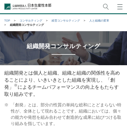
サイト
公益財団法人日本生産性本部
TOP
コンサルティング
経営コンサルティング
人と組織の変革
組織開発コンサルティング
組織開発コンサルティング
組織開発とは個人と組織、組織と組織の関係性を高め
ることにより、いきいきとした組織を実現し、「創
※
発」
によるチームパフォーマンスの向上をもたらす
取り組みです。
※
「創発」とは、部分の性質の単純な総和にとどまらない特
性が、全体として現れることです。組織においては、個々
の能力や発想を組み合わせて創造的な成果に結びつける取
り組みを指しています。