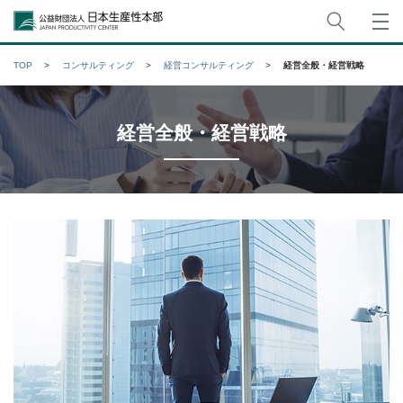
サイト
公益財団法人日本生産性本部
TOP
コンサルティング
経営コンサルティング
経営全般・経営戦略
経営全般・経営戦略