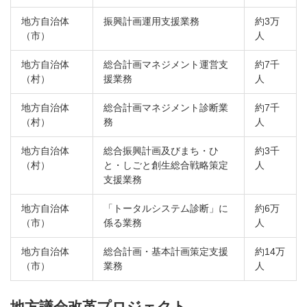
地方自治体
振興計画運用支援業務
約3万
（市）
人
地方自治体
総合計画マネジメント運営支
約7千
（村）
援業務
人
地方自治体
総合計画マネジメント診断業
約7千
（村）
務
人
地方自治体
総合振興計画及びまち・ひ
約3千
（村）
と・しごと創生総合戦略策定
人
支援業務
地方自治体
「トータルシステム診断」に
約6万
（市）
係る業務
人
地方自治体
総合計画・基本計画策定支援
約14万
（市）
業務
人
地方議会改革プロジェクト