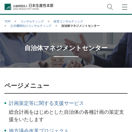
サイト
公益財団法人日本生産性本部
TOP
コンサルティング
経営コンサルティング
公共機関向けコンサルティング
自治体マネジメントセンター
自治体マネジメントセンター
ページメニュー
計画策定等に関する支援サービス
総合計画をはじめとした自治体の各種計画の策定支
援をいたします
地方議会改革プロジェクト