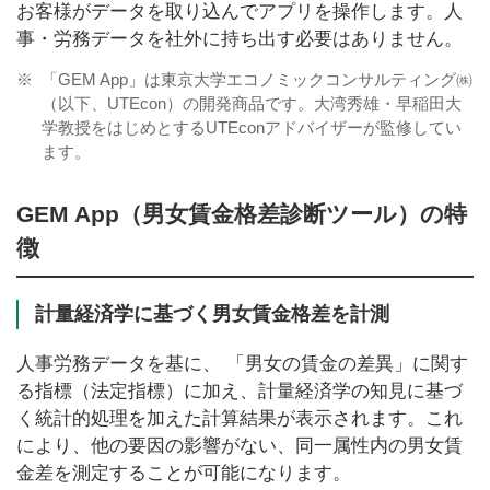
お客様がデータを取り込んでアプリを操作します。人
事・労務データを社外に持ち出す必要はありません。
※
「GEM App」は東京大学エコノミックコンサルティング㈱
（以下、UTEcon）の開発商品です。大湾秀雄・早稲田大
学教授をはじめとするUTEconアドバイザーが監修してい
ます。
GEM App（男女賃金格差診断ツール）の特
徴
計量経済学に基づく男女賃金格差を計測
人事労務データを基に、 「男女の賃金の差異」に関す
る指標（法定指標）に加え、計量経済学の知見に基づ
く統計的処理を加えた計算結果が表示されます。これ
により、他の要因の影響がない、同一属性内の男女賃
金差を測定することが可能になります。