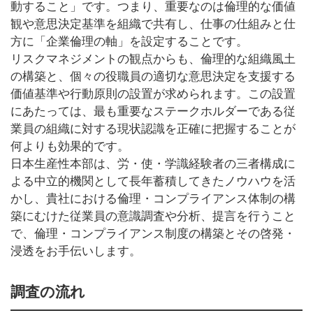
動すること」です。つまり、重要なのは倫理的な価値
観や意思決定基準を組織で共有し、仕事の仕組みと仕
方に「企業倫理の軸」を設定することです。
リスクマネジメントの観点からも、倫理的な組織風土
の構築と、個々の役職員の適切な意思決定を支援する
価値基準や行動原則の設置が求められます。この設置
にあたっては、最も重要なステークホルダーである従
業員の組織に対する現状認識を正確に把握することが
何よりも効果的です。
日本生産性本部は、労・使・学識経験者の三者構成に
よる中立的機関として長年蓄積してきたノウハウを活
かし、貴社における倫理・コンプライアンス体制の構
築にむけた従業員の意識調査や分析、提言を行うこと
で、倫理・コンプライアンス制度の構築とその啓発・
浸透をお手伝いします。
調査の流れ