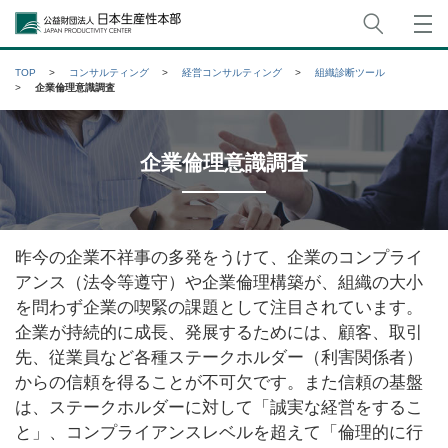
サイト
公益財団法人日本生産性本部
TOP
コンサルティング
経営コンサルティング
組織診断ツール
企業倫理意識調査
企業倫理意識調査
昨今の企業不祥事の多発をうけて、企業のコンプライ
アンス（法令等遵守）や企業倫理構築が、組織の大小
を問わず企業の喫緊の課題として注目されています。
企業が持続的に成長、発展するためには、顧客、取引
先、従業員など各種ステークホルダー（利害関係者）
からの信頼を得ることが不可欠です。また信頼の基盤
は、ステークホルダーに対して「誠実な経営をするこ
と」、コンプライアンスレベルを超えて「倫理的に行