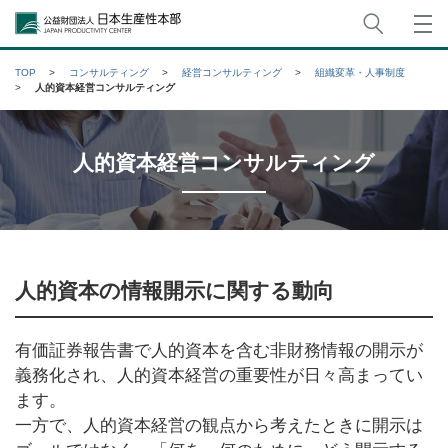
サイト
公益財団法人日本生産性本部
TOP
コンサルティング
経営コンサルティング
組織変革・人事制度
人的資本経営コンサルティング
人的資本経営コンサルティング
人的資本の情報開示に関する動向
有価証券報告書で人的資本を含む非財務情報の開示が
義務化され、人的資本経営の重要性が日々高まってい
ます。
一方で、人的資本経営の観点から考えたときに開示は