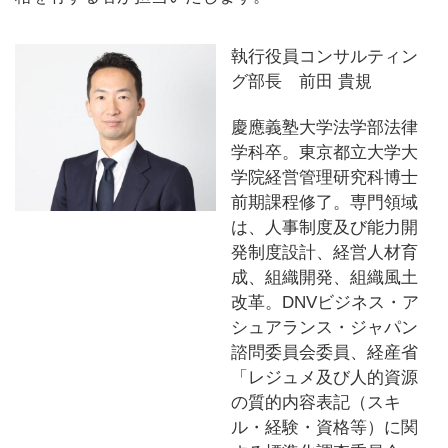
執行役員コンサルティン
グ部長 前田 貴規
慶應義塾大学法学部法律
学科卒。東京都立大学大
学院経営管理研究科博士
前期課程修了。専門領域
は、人事制度及び能力開
発制度設計、経営人材育
成、組織開発、組織風土
改革。DNVビジネス・ア
シュアランス・ジャパン
諮問委員会委員、経産省
「レジュメ及び人的資源
の質的内容表記（スキ
ル・経験・資格等）に関