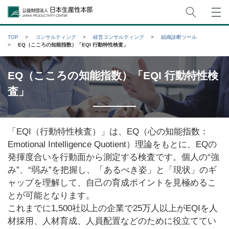
サイト
公益財団法人日本生産性本部
TOP
コンサルティング
経営コンサルティング
組織診断ツール
EQ（こころの知能指数）「EQI 行動特性検査」
EQ（こころの知能指数）「EQI 行動特性検
査」
「EQI（行動特性検査）」は、EQ（心の知能指数：
Emotional Intelligence Quotient）理論をもとに、EQの
発揮度合いを行動面から測定する検査です。個人の“強
み”、“弱み”を把握し、「あるべき姿」と「現状」のギ
ャップを理解して、自己の育成ポイントを見極めるこ
とが可能となります。
これまでに1,500社以上の企業で25万人以上がEQIを人
材採用、人材育成、人員配置などのために役立ててい