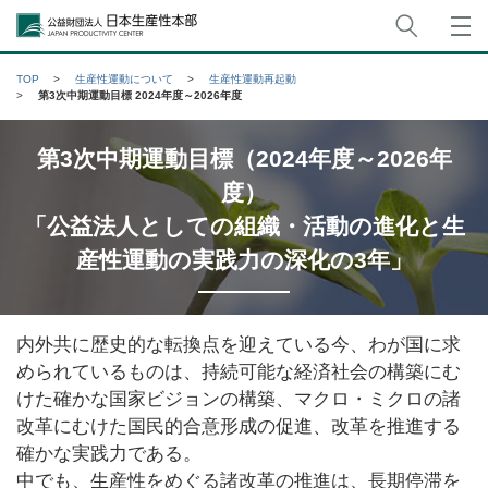
サイト
公益財団法人日本生産性本部
TOP
生産性運動について
生産性運動再起動
第3次中期運動目標 2024年度～2026年度
第3次中期運動目標（2024年度～2026年
度）
「公益法人としての組織・活動の進化と生
産性運動の実践力の深化の3年」
内外共に歴史的な転換点を迎えている今、わが国に求
められているものは、持続可能な経済社会の構築にむ
けた確かな国家ビジョンの構築、マクロ・ミクロの諸
改革にむけた国民的合意形成の促進、改革を推進する
確かな実践力である。
中でも、生産性をめぐる諸改革の推進は、長期停滞を