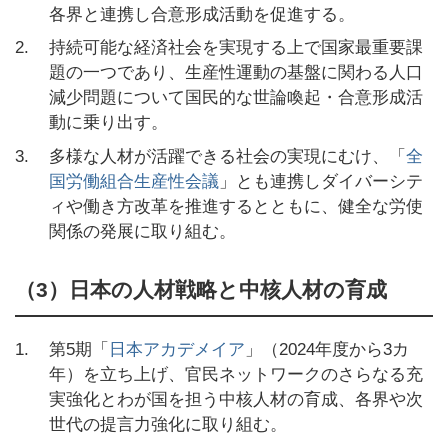
各界と連携し合意形成活動を促進する。
2.
持続可能な経済社会を実現する上で国家最重要課
題の一つであり、生産性運動の基盤に関わる人口
減少問題について国民的な世論喚起・合意形成活
動に乗り出す。
3.
多様な人材が活躍できる社会の実現にむけ、「
全
国労働組合生産性会議
」とも連携しダイバーシテ
ィや働き方改革を推進するとともに、健全な労使
関係の発展に取り組む。
（3）日本の人材戦略と中核人材の育成
1.
第5期「
日本アカデメイア
」（2024年度から3カ
年）を立ち上げ、官民ネットワークのさらなる充
実強化とわが国を担う中核人材の育成、各界や次
世代の提言力強化に取り組む。