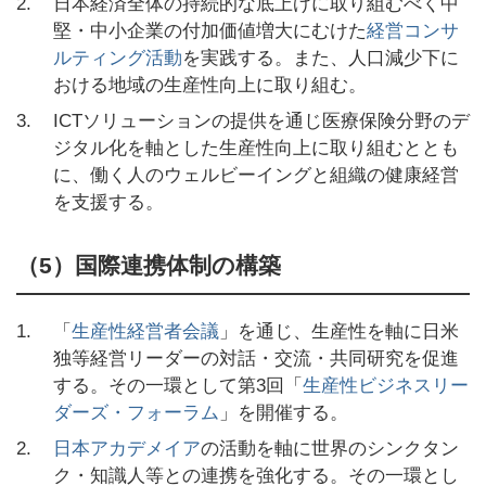
2.
日本経済全体の持続的な底上げに取り組むべく中
堅・中小企業の付加価値増大にむけた
経営コンサ
ルティング活動
を実践する。また、人口減少下に
おける地域の生産性向上に取り組む。
3.
ICTソリューションの提供を通じ医療保険分野のデ
ジタル化を軸とした生産性向上に取り組むととも
に、働く人のウェルビーイングと組織の健康経営
を支援する。
（5）国際連携体制の構築
1.
「
生産性経営者会議
」を通じ、生産性を軸に日米
独等経営リーダーの対話・交流・共同研究を促進
する。その一環として第3回「
生産性ビジネスリー
ダーズ・フォーラム
」を開催する。
2.
日本アカデメイア
の活動を軸に世界のシンクタン
ク・知識人等との連携を強化する。その一環とし