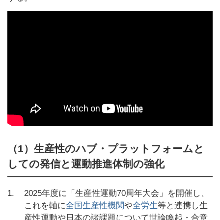
（1）生産性のハブ・プラットフォームと
しての発信と運動推進体制の強化
1.
2025年度に「生産性運動70周年大会」を開催し、
これを軸に
全国生産性機関
や
全労生
等と連携し生
産性運動や日本の諸課題について世論喚起・合意