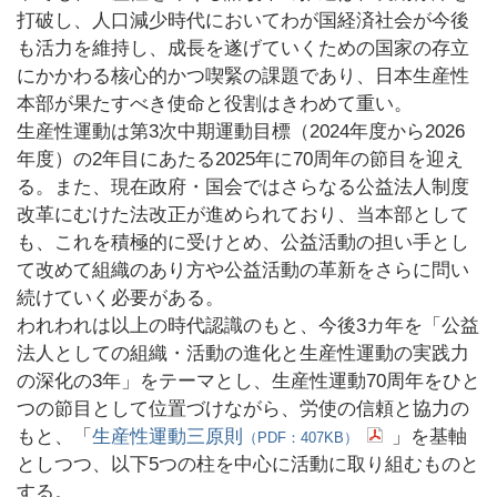
打破し、人口減少時代においてわが国経済社会が今後
も活力を維持し、成長を遂げていくための国家の存立
にかかわる核心的かつ喫緊の課題であり、日本生産性
本部が果たすべき使命と役割はきわめて重い。
生産性運動は第3次中期運動目標（2024年度から2026
年度）の2年目にあたる2025年に70周年の節目を迎え
る。また、現在政府・国会ではさらなる公益法人制度
改革にむけた法改正が進められており、当本部として
も、これを積極的に受けとめ、公益活動の担い手とし
て改めて組織のあり方や公益活動の革新をさらに問い
続けていく必要がある。
われわれは以上の時代認識のもと、今後3カ年を「公益
法人としての組織・活動の進化と生産性運動の実践力
の深化の3年」をテーマとし、生産性運動70周年をひと
つの節目として位置づけながら、労使の信頼と協力の
もと、「
生産性運動三原則
」を基軸
（PDF：407KB）
としつつ、以下5つの柱を中心に活動に取り組むものと
する。