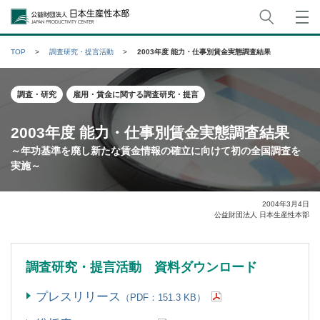
サイト
公益財団法人日本生産性本部
TOP
調査研究・提言活動
2003年度 能力・仕事別賃金実態調査結果
調査・研究
雇用・賃金に関する調査研究・提言
2003年度 能力・仕事別賃金実態調査結果
～年功基準を廃し新たな賃金情報の確立に向けて初の全国調査を
実施～
2004年3月4日
公益財団法人 日本生産性本部
調査研究・提言活動 資料ダウンロード
プレスリリース
（PDF：151.3 KB）