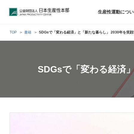
公益財団法人日本生産性本部
生産性運動につい
TOP
書籍
SDGsで「変わる経済」と「新たな暮らし」 2030年を笑
トップメッセ
財団概要
経営コンサル
階層別研修
最新の調査研
日本生産性本部
生産性運動
生産性とは
評議員・理事
調査研究・提言活動
コンサルティング
SDGsで「変わる経済
研修・セミナー
経営コンサル
について
について
テーマ別研修
生産性に関す
生産性運動と
定款および業
お客さまの声
今月の研修・
働く人のメン
生産性運動再
行動規範
研究・提言
来月の研修・