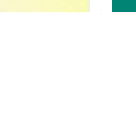
で
の
活
動
を
制
限
す
る
「
経
済
社
会