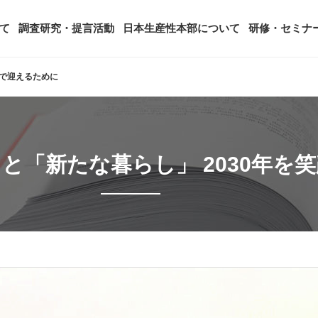
て
調査研究・提言活動
日本生産性本部について
研修・セミナ
顔で迎えるために
ージ
年頭会長所感
SDGsへの取り組み
ティング
コンサルタント紹介
アーカイブ研修・セミナー
究・提言活動
顧客満足度調査（JCSI）
・監事一覧
生産性シンポジウム
日本生産性本部とは
」と「新たな暮らし」 2030年を
タント養成事業
経営コンサルタント候補につい
オーダーメイド研修（企業内研
る研究
レジャー白書
は
務・財務に関する資料
国際連携・国際交流活動
アクセス
セミナー
参加者の声
タルヘルスに関する調査
雇用・賃金に関する調査研究・提
起動
活動組織
全国の生産性機関
セミナー
主な研修会場地図