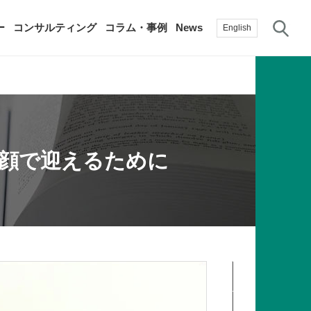
サ
ー
コンサルティング
コラム・事例
News
English
過去の活動実績
賛助会員
自治体に関する調査研究・提言
生産性新聞
採用情報
笑顔で迎えるために
て
修）
その他の調査研究・提言
綱領・宣言集
書籍
言
生産性白書
手帳
著者
ISBN
9