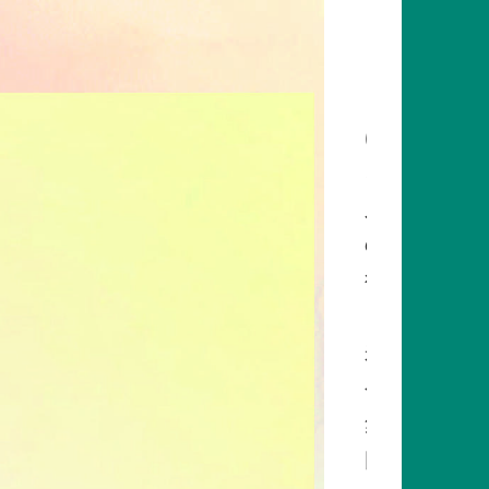
ミ
ッ
ク
は
、
人
の
行
き
来
や
集
団