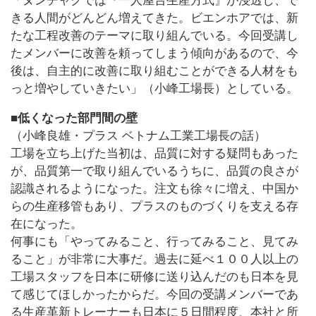
「ヌンチャクでは『一人屋台生産方式』が浸透し、で
きる人間がどんどん増えてきた。ビエンホアでは、新
たな工程改善のテーマに取り組んでいる。今回受講し
たメンバーに改善を頼ってしまう傾向があるので、今
後は、自主的に改善に取り組むことができる人材をも
っと増やしていきたい」（小峰工場長）としている。
■低くなった部門間の壁
（小峰良雄・プラス ベトナム工業工場長の話）
工場を立ち上げた当初は、品質に対する疑問もあった
が、品質第一で取り組んでいるうちに、品質の良さが
認識されるようになった。注文も徐々に増え、中国か
らの生産移管もあり、プラスのものづくりを支える存
在になった。
何事にも「やってみること、行ってみること、見てみ
ること」が非常に大事だ。過去に延べ１００人以上の
工場スタッフを日本に研修に送り込んだのも日本を見
て感じてほしかったからだ。今回の受講メンバーであ
る生産革新トレーナーも日本に５日間程度、本社と所