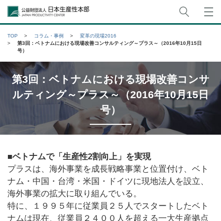
サイト
公益財団法人日本生産性本部
TOP
コラム・事例
変革の現場2016
第3回：ベトナムにおける現場改善コンサルティング～プラス～（2016年10月15日
号）
第3回：ベトナムにおける現場改善コンサ
ルティング～プラス～（2016年10月15日
号）
■ベトナムで「生産性2割向上」を実現
プラスは、海外事業を成長戦略事業と位置付け、ベト
ナム・中国・台湾・米国・ドイツに現地法人を設立、
海外事業の拡大に取り組んでいる。
特に、１９９５年に従業員２５人でスタートしたベト
ナムは現在、従業員２４００人を超える一大生産拠点