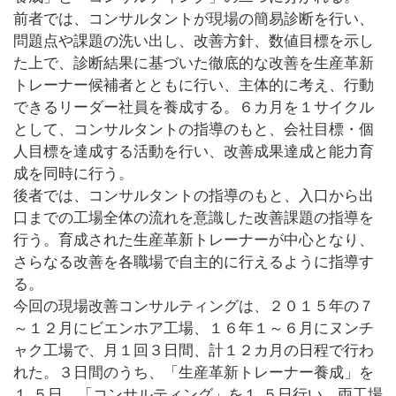
前者では、コンサルタントが現場の簡易診断を行い、
問題点や課題の洗い出し、改善方針、数値目標を示し
た上で、診断結果に基づいた徹底的な改善を生産革新
トレーナー候補者とともに行い、主体的に考え、行動
できるリーダー社員を養成する。６カ月を１サイクル
として、コンサルタントの指導のもと、会社目標・個
人目標を達成する活動を行い、改善成果達成と能力育
成を同時に行う。
後者では、コンサルタントの指導のもと、入口から出
口までの工場全体の流れを意識した改善課題の指導を
行う。育成された生産革新トレーナーが中心となり、
さらなる改善を各職場で自主的に行えるように指導す
る。
今回の現場改善コンサルティングは、２０１５年の７
～１２月にビエンホア工場、１６年１～６月にヌンチ
ャク工場で、月１回３日間、計１２カ月の日程で行わ
れた。３日間のうち、「生産革新トレーナー養成」を
１.５日、「コンサルティング」を１.５日行い、両工場