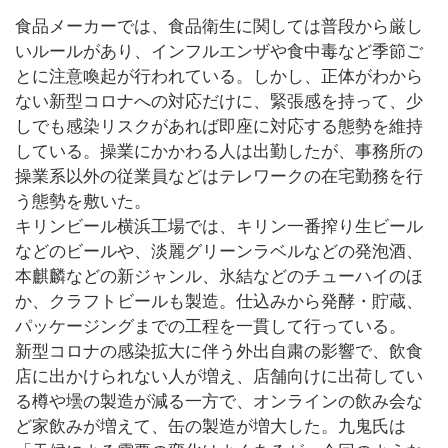
食品メーカーでは、食品衛生に関しては普段から厳し
いルールがあり、インフルエンザや食中毒など季節ご
とに注意喚起が行われている。しかし、正体がわから
ない新型コロナへの対応だけに、緊張感を持って、少
しでも感染リスクがあれば即座に対応する態勢を維持
している。操業にかかわる人は出勤したが、事務所の
操業系以外の従業員などはテレワークの在宅勤務を行
う態勢を敷いた。
キリンビール横浜工場では、キリン一番搾り生ビール
などのビールや、淡麗グリーンラベルなどの発泡酒、
本麒麟などの新ジャンル、氷結などのチューハイのほ
か、クラフトビールも製造。仕込みから発酵・貯蔵、
パッケージングまでの工程を一貫して行っている。
新型コロナの感染拡大に伴う外出自粛の影響で、飲食
店に出かけられない人が増え、店舗向けに出荷してい
る樽や壜の製造が減る一方で、オンラインの飲み会な
ど家飲みが増えて、缶の製造が増大した。九鬼氏は