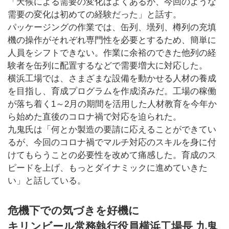
「天候による需要の変化はよくあるが、今回のような
需要の変化は初めての経験だった」と話す。
パッケージングの作業では、缶列、壜列、樽列の充填
機の操作がそれぞれ専門性を必要とするため、簡単に
人員をシフトできない。作業に余裕のできた他列の経
験者を缶列に配置するなどで需要増大に対応した。
横浜工場では、さまざまな設備を動かせる人材の養成
を目指し、育成プログラムを作成済みだ。工場の稼働
が落ち着く1～2月の期間を活用した人材教育を今年か
ら始めた直後のコロナ禍で対応を迫られた。
九鬼氏は「何とか製造の要請に応えることができてい
るが、今回のコロナ禍でマルチ対応のスキルを身に付
けてもらうことの必要性を改めて痛感した。育成のス
ピードを上げ、もっとダイナミックに進めていきた
い」と話している。
危機下での気づきを好機に
キリンビール常務執行役員横浜工場長 九鬼