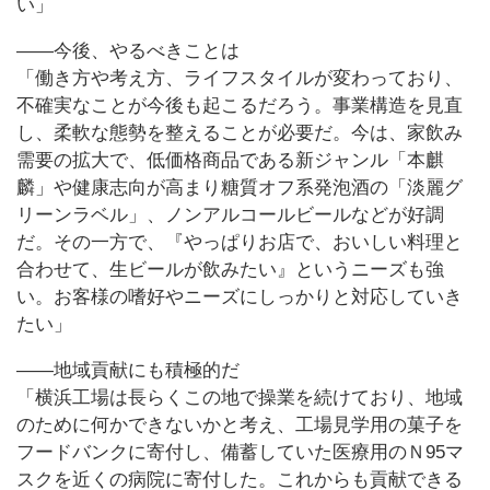
い」
――今後、やるべきことは
「働き方や考え方、ライフスタイルが変わっており、
不確実なことが今後も起こるだろう。事業構造を見直
し、柔軟な態勢を整えることが必要だ。今は、家飲み
需要の拡大で、低価格商品である新ジャンル「本麒
麟」や健康志向が高まり糖質オフ系発泡酒の「淡麗グ
リーンラベル」、ノンアルコールビールなどが好調
だ。その一方で、『やっぱりお店で、おいしい料理と
合わせて、生ビールが飲みたい』というニーズも強
い。お客様の嗜好やニーズにしっかりと対応していき
たい」
――地域貢献にも積極的だ
「横浜工場は長らくこの地で操業を続けており、地域
のために何かできないかと考え、工場見学用の菓子を
フードバンクに寄付し、備蓄していた医療用のＮ95マ
スクを近くの病院に寄付した。これからも貢献できる