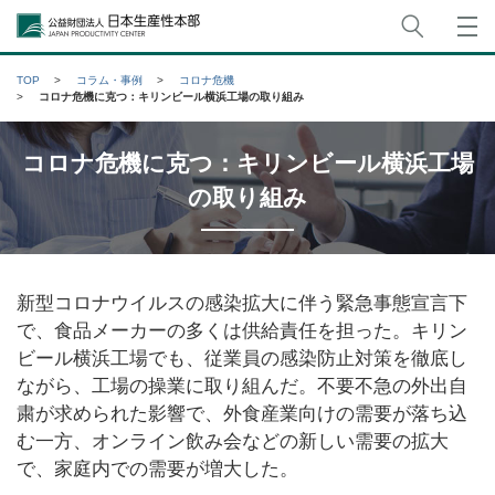
サイト
公益財団法人日本生産性本部
TOP
コラム・事例
コロナ危機
コロナ危機に克つ：キリンビール横浜工場の取り組み
コロナ危機に克つ：キリンビール横浜工場
の取り組み
新型コロナウイルスの感染拡大に伴う緊急事態宣言下
で、食品メーカーの多くは供給責任を担った。キリン
ビール横浜工場でも、従業員の感染防止対策を徹底し
ながら、工場の操業に取り組んだ。不要不急の外出自
粛が求められた影響で、外食産業向けの需要が落ち込
む一方、オンライン飲み会などの新しい需要の拡大
で、家庭内での需要が増大した。