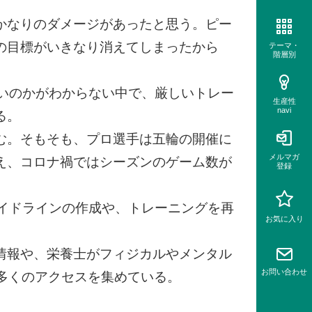
かなりのダメージがあったと思う。ピー
の目標がいきなり消えてしまったから
テーマ・
階層別
いのかがわからない中で、厳しいトレー
生産性
navi
る。
む。そもそも、プロ選手は五輪の開催に
メルマガ
え、コロナ禍ではシーズンのゲーム数が
登録
ガイドラインの作成や、トレーニングを再
お気に入り
情報や、栄養士がフィジカルやメンタル
お問い
合わせ
多くのアクセスを集めている。