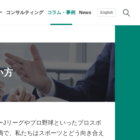
サ
ー
コンサルティング
コラム・事例
News
English
過去の活動実績
賛助会員
自治体に関する調査研究・提言
生産性新聞
採用情報
い方
て
修）
その他の調査研究・提言
綱領・宣言集
書籍
言
生産性白書
手帳
ーJリーグやプロ野球といったプロスポ
禍で、私たちはスポーツとどう向き合え