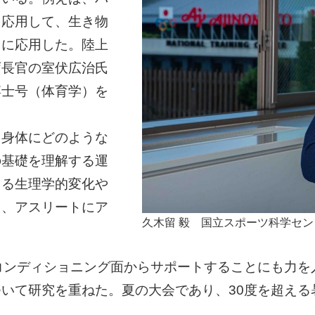
を応用して、生き物
ツに応用した。陸上
庁長官の室伏広治氏
博士号（体育学）を
て身体にどのような
の基礎を理解する運
よる生理学的変化や
ら、アスリートにア
久木留 毅 国立スポーツ科学センタ
てコンディショニング面からサポートすることにも力
いて研究を重ねた。夏の大会であり、30度を超える