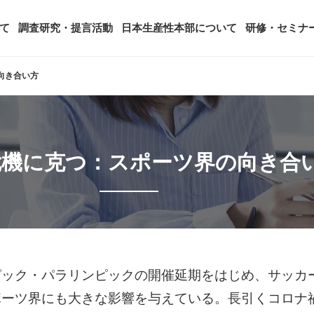
て
調査研究・提言活動
日本生産性本部について
研修・セミナ
向き合い方
ージ
年頭会長所感
SDGsへの取り組み
ティング
コンサルタント紹介
アーカイブ研修・セミナー
究・提言活動
顧客満足度調査（JCSI）
・監事一覧
生産性シンポジウム
日本生産性本部とは
危機に克つ：スポーツ界の向き合
タント養成事業
経営コンサルタント候補につい
オーダーメイド研修（企業内研
る研究
レジャー白書
は
務・財務に関する資料
国際連携・国際交流活動
アクセス
セミナー
参加者の声
タルヘルスに関する調査
雇用・賃金に関する調査研究・提
起動
活動組織
全国の生産性機関
セミナー
主な研修会場地図
ック・パラリンピックの開催延期をはじめ、サッカ
ポーツ界にも大きな影響を与えている。長引くコロナ