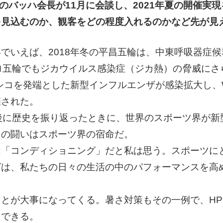
のバッハ会長が11月に会談し、2021年夏の開催実
を見込むのか、観客をどの程度入れるのかなど先が見
でいえば、2018年冬の平昌五輪は、中東呼吸器症候
ロ五輪でもジカウイルス感染症（ジカ熱）の脅威にさ
キシコを発端とした新型インフルエンザが感染拡大し、
催された。
後に歴史を振り返ったときに、世界のスポーツ界が新
との闘いはスポーツ界の宿命だ。
は「コンディショニング」だと私は思う。スポーツに
グは、私たちの日々の生活の中のパフォーマンスを高
とが大事になってくる。暑さ対策もその一例で、HP
用できる。