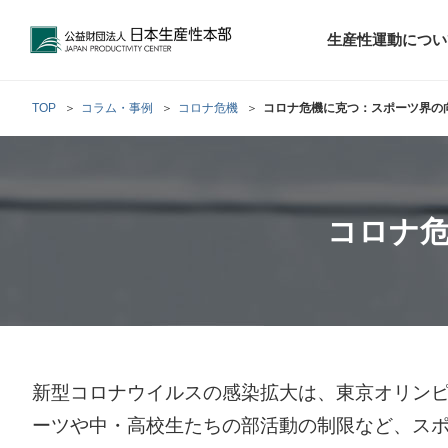
公益財団法人日本生産性本部
生産性運動につい
TOP
コラム・事例
コロナ危機
コロナ危機に克つ：スポーツ界の
トップメッセ
財団概要
経営コンサル
階層別研修
最新の調査研
日本生産性本部
生産性運動
生産性とは
評議員・理事
調査研究・提言活動
コンサルティング
コロナ
研修・セミナー
経営コンサル
について
について
テーマ別研修
生産性に関す
生産性運動と
定款および業
お客さまの声
今月の研修・
働く人のメン
生産性運動再
行動規範
研究・提言
来月の研修・
新型コロナウイルスの感染拡大は、東京オリンピ
ーツや中・高校生たちの部活動の制限など、ス