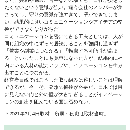
また、共創や協業、合弁などの場でも、自社が損をし
たくないという意識が強い。違う会社のメンバーが集
まっても、守りの意識が強すぎて、壁ができてしま
い、結果的に良いコミュニケーションやアイデアの交
換ができなくなりがちだ。
コミュニケーションを密にできる工夫としては、人が
同じ組織の中にずっと居続けることを強調し過ぎず、
「兼業や副業につながる」「転職する可能性が高ま
る」といったことにも寛容になった方が、結果的に社
内にいる人材の能力アップや、イノベーションを生み
出すことにつながる。
経営者目線ではこうした取り組みは難しいことは理解
できるが、今こそ、発想の転換が必要だ。日本では目
に見えない内と外の壁が大きすぎることがイノベーシ
ョンの創出を阻んでいる面は否めない。
＊2021年3月4日取材。所属・役職は取材当時。