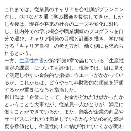
これまでは、従業員のキャリアを会社側がプランニン
グし、OJTなどを通じ学ぶ機会を提供してきた。しか
し今後は、現在や将来の社会のニーズや変化に対応
し、社内外での学ぶ機会や職業訓練のプログラムを自
分で選び、キャリア開発の目標と計画を描き、学び続
ける「キャリア自律」の考え方が、働く側にも求めら
れるという。
一方、
生産性白書
が第2部第6章で論じている「生産性
測定の課題」についても評価し、現状では、目に見え
て測定しやすい金銭的な指標にウエートがかかってい
るが、これからは、どうやって非財務的な価値を評価
するかが重要になると指摘した。
柳川氏は「企業にとって、お金がどれだけ儲かったか
ということも大事だが、従業員一人ひとりが、満足に
働くことができているか、また、顧客が企業の商品や
サービスにどれだけ満足しているかなどの心的な満足
度を数値化し、生産性向上に結び付けていくかが問わ