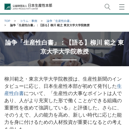
サイト
公益財団法人日本生産性本部
TOP
コラム・事例
論争「生産性白書」
論争「生産性白書」：【語る】柳川 範之 東京大学大学院教授
論争「生産性白書」：【語る】柳川 範之 東
京大学大学院教授
柳川範之・東京大学大学院教授は、生産性新聞のイン
タビューに応じ、日本生産性本部が初めて発刊した
生
産性白書
について、「生産性の大事なポイントは人で
あり、人がより充実した形で働くことができる組織の
重要性を改めて強調している」と評価した。さらに、
そのうえで、人の能力を高め、新しい時代に応じた能
力を身に付けるための人材投資が重要になるとの考え