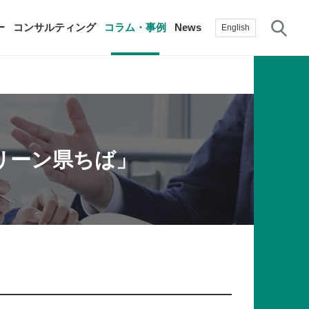
サ
ー
コンサルティング
コラム・事例
News
English
過去の活動実績
賛助会員
自治体に関する調査研究・提言
生産性新聞
採用情報
リーン県ちば」
て
修）
その他の調査研究・提言
綱領・宣言集
書籍
言
生産性白書
手帳