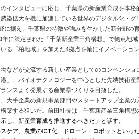
聞のインタビューに応じ、千葉県の新産業育成を本格
の感染拡大を機に加速している世界のデジタル化・グ
分野に据え、千葉県の特徴や強みを生かした新分野の
83年に策定された「千葉新産業三角構想」で拠点地
いる「柏地域」を加えた4拠点を軸にイノベーショ
。
、物などが交流する新しい産業としてのコンベンショ
空港」、バイオテクノロジーを中心とした先端技術産
バランスよく発展する産業県づくりを目指した。
は、大手企業の新規事業部門やスタートアップ企業の
を構築する狙いだ。前田社長は「千葉新産業三角構想
明示し、新産業育成を推進するべきだ」と話す。
スケア、農業のICT化、ドローン・ロボットといっ