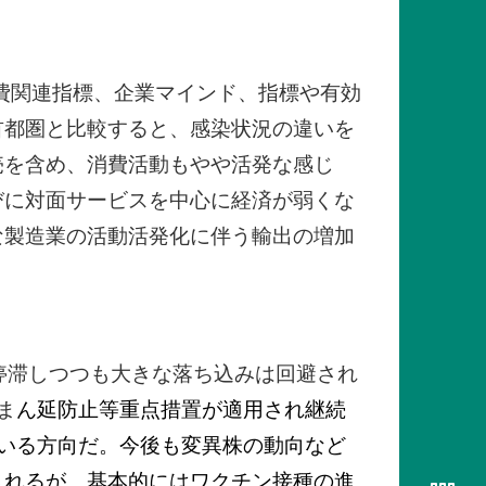
消費関連指標、企業マインド、指標や有効
首都圏と比較すると、感染状況の違いを
売を含め、消費活動もやや活発な感じ
びに対面サービスを中心に経済が弱くな
な製造業の活動活発化に伴う輸出の増加
」
停滞しつつも大きな落ち込みは回避され
ま
ん延防止等重点措置が適用され継続
いる方向だ。今後も変異株の動向など
されるが、基本的にはワクチン接種の進