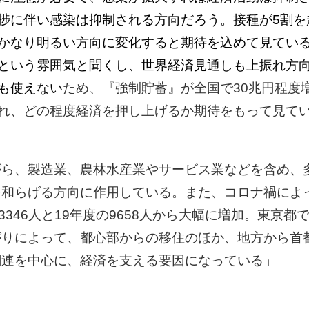
捗に伴い感染は抑制される方向だろう。接種が5割を
かなり明るい方向に変化すると期待を込めて見てい
という雰囲気と聞くし、世界経済見通しも上振れ方
も使えない
ため、『強制貯蓄』が全国で30兆円程度
れ、どの程度経済を押し上げるか期待をもって見て
がら、製造業、農林水産業やサービス業などを含め、
を和らげる方向に作用している。また、コロナ禍によ
46人と19年度の9658人から大幅に増加。東京都では
がりによって、都心部からの移住のほか、地方から首
関連を中心に、経済を支える要因になっている」