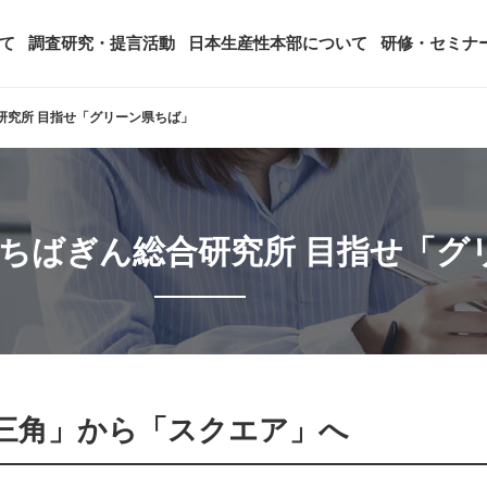
て
調査研究・提言活動
日本生産性本部について
研修・セミナ
研究所 目指せ「グリーン県ちば」
ージ
年頭会長所感
SDGsへの取り組み
ティング
コンサルタント紹介
アーカイブ研修・セミナー
究・提言活動
顧客満足度調査（JCSI）
・監事一覧
生産性シンポジウム
日本生産性本部とは
ちばぎん総合研究所 目指せ「グ
タント養成事業
経営コンサルタント候補につい
オーダーメイド研修（企業内研
る研究
レジャー白書
は
務・財務に関する資料
国際連携・国際交流活動
アクセス
セミナー
参加者の声
タルヘルスに関する調査
雇用・賃金に関する調査研究・提
起動
活動組織
全国の生産性機関
セミナー
主な研修会場地図
三角」から「スクエア」へ