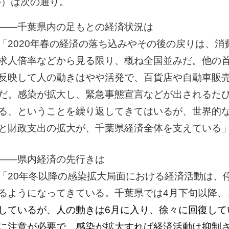
外）は次の通り。
――千葉県内の足もとの経済状況は
「2020年春の経済の落ち込みやその後の戻りは、
求人倍率などから見る限り、概ね全国並みだ。他の
反映して人の動きはやや活発で、百貨店や自動車販
だ。感染が拡大し、緊急事態宣言などが出されるた
る、ということを繰り返してきてはいるが、世界的
と財政支出の拡大が、千葉県経済全体を支えている
――県内経済の先行きは
「20年冬以降の感染拡大局面における経済活動は、
るようになってきている。千葉県では4月下旬以降、
しているが、人の動きは6月に入り、徐々に回復して
に注意が必要で、感染が拡大すれば経済活動は抑制