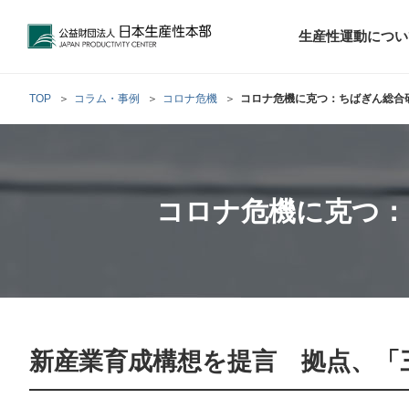
公益財団法人日本生産性本部
生産性運動につい
TOP
コラム・事例
コロナ危機
コロナ危機に克つ：ちばぎん総合
トップメッセ
財団概要
経営コンサル
階層別研修
最新の調査研
日本生産性本部
生産性運動
生産性とは
評議員・理事
調査研究・提言活動
コンサルティング
コロナ危機に克つ：
研修・セミナー
経営コンサル
について
について
テーマ別研修
生産性に関す
生産性運動と
定款および業
お客さまの声
今月の研修・
働く人のメン
生産性運動再
行動規範
研究・提言
来月の研修・
新産業育成構想を提言 拠点、「