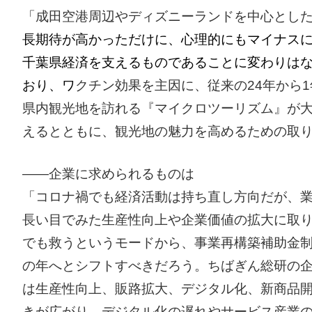
「成田空港周辺やディズニーランドを中心とし
長期待が高かっただけに、心理的にもマイナス
千葉県経済を支えるものであることに変わりはない
おり、ワ
クチン効果を主因に、従来の24年から
県内観光地を訪れる『マイクロツーリズム』が
えるとともに、観光地の魅力を高めるための取
――企業に求められるものは
「コロナ禍でも経済活動は持ち直し方向だが、
長い目でみた生産性向上や企業価値の拡大に取
でも救うというモードから、事業再構築補助金
の年へとシフトすべきだろう。ちばぎん総研の
は生産性向上、販路拡大、デジタル化、新商品
きが広がり、デジタル化の遅れやサービス産業