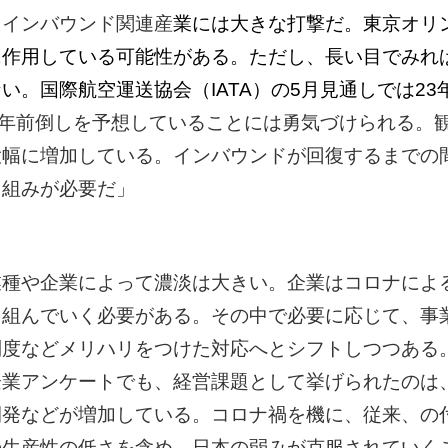
たインバウンド関連産
業には大きな打撃だ。東京オリ
に作用している可能性がある。ただし、長い目でみれ
。国際航空運送協会（IATA）の5月見通しでは23
1年前倒しを予想していることには勇気づけられる。
大幅に増加している。インバウンドが回復するまでの
り組みが必要だ」
業種や企業によって濃淡は大きい。企業はコロナによ
り組んでいく必要がある。その中で必要に応じて、事
制度などメリハリをつけた対応へとシフトしつつある
企業アンケートでも、経営課題として挙げられたのは
開発などが増加している。コロナ禍を機に、従来、の
の生産性の低さを含め、日本の弱みが克服されていく