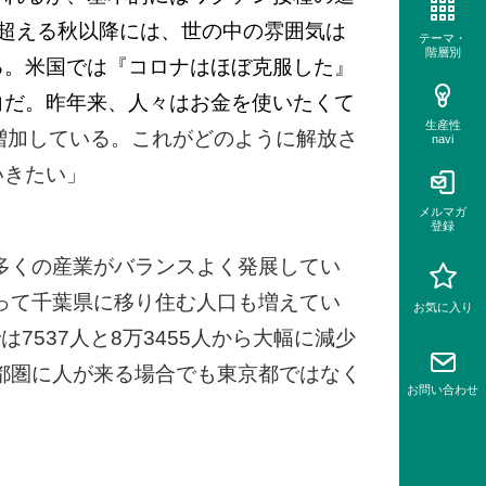
超える秋以降には、世の中の雰囲気は
テーマ・
階層別
る。米国では『コロナはほぼ克服した』
向だ。昨年来、人々はお金を使いたくて
生産性
増加している。これがどのように解放さ
navi
いきたい」
メルマガ
登録
多くの産業がバランスよく発展してい
って千葉県に移り住む人口も増えてい
お気に入り
7537人と8万3455人から大幅に減少
都圏に人が来る場合でも東京都ではなく
お問い
合わせ