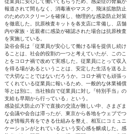
従業員に安心して働いてもらうため、感染症の脅威が
報道されて間もなく、消毒液やマスク、飛沫拡散防止
のためのスクリーンを確保し、物理的な感染防止対策
を徹底した。抗原検査キットを各支店に常備し、店舗
内や家族・近親者に感染が確認された場合は抗原検査
を実施している。
染谷会長は「従業員が安心して働ける場を提供し続け
ることは、社会的役割の一つと考えていたが、このこ
とをコロナ禍で改めて実感した。従業員にとって収入
を得る場があるということは、安定した生活を送る上
で大切なことではないだろうか。コロナ禍でも頑張っ
てくれている従業員に報いるため、一般的な休業補償
等とは別に、当社独自で従業員に対し『特別手当』の
支給も早期から行っている」という。
感染拡大防止の下で直接の交流が難しい中、さまざま
な会議や会合は滞ったが、東京から各地をウェブでつ
なぎ情報共有をできる仕組みを整え、相互にコミュニ
ケーションがとれているという安心感を醸成した。感