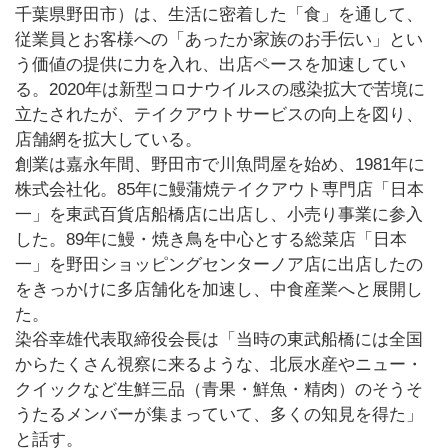
千葉県野田市）は、生活に密着した「食」を通して、
従業員とお客様への「あったか家族のお手伝い」とい
う価値の提供に力を入れ、出店ペースを加速してい
る。2020年は新型コロナウイルスの感染拡大で苦境に
立たされたが、テイクアウトサービスの向上を図り、
店舗網を拡大している。
創業は嘉永年間、野田市で川魚問屋を始め、1981年に
株式会社化。85年に鰻蒲焼テイクアウト専門店「日本
一」を東武百貨店船橋店に出店し、小売り事業に参入
した。89年に鰻・焼き鳥を中心とする総菜店「日本
一」を野田ショッピングセンターノア店に出店したの
をきっかけに多店舗化を加速し、中食産業へと展開し
た。
染谷幸雄代表取締役会長は「当時の東武船橋には全国
からたくさん視察に来るような、北辰水産やニュー・
クイックなど生鮮三品（青果・鮮魚・精肉）のそうそ
うたるメンバーが集まっていて、多くの知見を得た」
と話す。