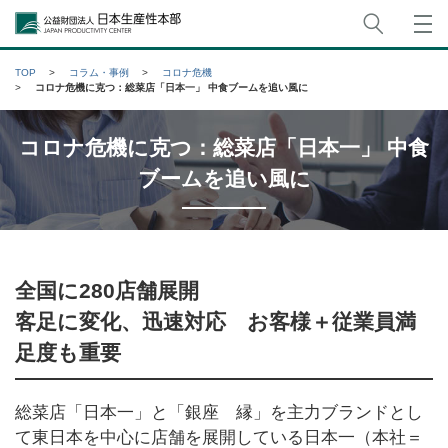
サイト
公益財団法人日本生産性本部
TOP
コラム・事例
コロナ危機
コロナ危機に克つ：総菜店「日本一」 中食ブームを追い風に
コロナ危機に克つ：総菜店「日本一」 中食
ブームを追い風に
全国に280店舗展開
客足に変化、迅速対応 お客様＋従業員満
足度も重要
総菜店「日本一」と「銀座 縁」を主力ブランドとし
て東日本を中心に店舗を展開している日本一（本社＝