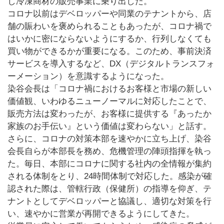
し冷凍商材の販売事業に乗り出した。
コロナ以前はデベロッパーや同業のテナントから、店
舗の賑わいを褒められることもあったが、コロナ禍で
はいかに密にならないようにするか、行列しなくても
買い物ができるかが重要になる。このため、事前決済
サービスを導入するなど、DX（デジタルトランスフォ
ーメーション）を意識するようになった。
染谷会長は「コロナ禍におけるお客様と市場の新しい
価値観、いわゆるニューノーマルに対応したことで、
販売方法は変わったが、お客様に提供する『あったか
家族のお手伝い』という価値は変わらない」と話す。
さらに、コロナの対策本部を速やかに立ち上げ、染谷
会長自らが本部長を務め、危機管理の陣頭指揮を執っ
た。毎日、本部にコロナに関する社内の全情報が集約
される体制をとり、24時間体制で対応した。感染が確
認された際は、管轄行政（保健所）の指導を仰ぎ、テ
ナントとしてデベロッパーと協議し、適切な対策を行
い、速やかに営業が再開できるようにしてきた。