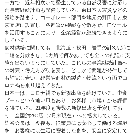
一方で、近年相次いで発生している自然災害に対応し
た事業継続計画も整備している。東日本大震災などの
経験を踏まえ、コーポレート部門を地元の野田市と東
京支店に設置し、各部署の機能を分散させ、ITツール
を活用することにより、企業経営が継続できるように
している。
食材供給に関しても、北海道・秋田・岩手の計3カ所に
工場を分散させ、1カ所で何かあっても全国の配送に支
障が出ないようにしていた。これらの事業継続計画へ
の対策・考え方が功を奏し、どこかで問題が発生して
も補完し合い、経営や商材の製造・物流という面でコ
ロナ禍を乗り越えてきた。
日本一は、コロナ禍でも新規出店を続けている。中食
ブームという追い風もあり、お客様（市場）から評価
を得ている。21年度も複数の新規出店を予定してお
り、全国約280店（7月末現在）へと拡大している。
染谷会長は「今後も、従業員には安心して働ける環境
を、お客様には生活に密着した食を、安全に安定して