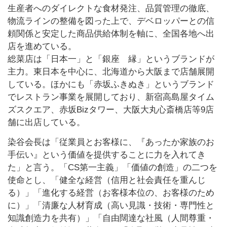
生産者へのダイレクトな食材発注、品質管理の徹底、
物流ラインの整備を図った上で、デベロッパーとの信
頼関係と安定した商品供給体制を軸に、全国各地へ出
店を進めている。
総菜店は「日本一」と「銀座 縁」というブランドが
主力。東日本を中心に、北海道から大阪まで店舗展開
している。ほかにも「赤坂ふきぬき」というブランド
でレストラン事業を展開しており、新宿高島屋タイム
ズスクエア、赤坂Bizタワー、大阪大丸心斎橋店等9店
舗に出店している。
染谷会長は「従業員とお客様に、『あったか家族のお
手伝い』という価値を提供することに力を入れてき
た」と言う。「CS第一主義」「価値の創造」の二つを
使命とし、「健全な経営（信用と社会責任を重んじ
る）」「進化する経営（お客様本位の、お客様のため
に）」「清廉な人材育成（高い見識・技術・専門性と
知識創造力を共有）」「自由闊達な社風（人間尊重・