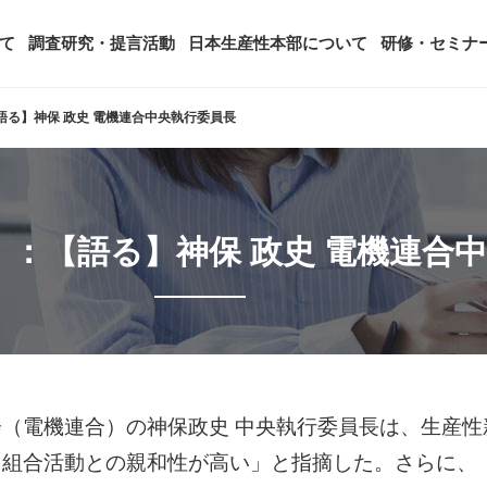
て
調査研究・提言活動
日本生産性本部について
研修・セミナ
語る】神保 政史 電機連合中央執行委員長
ージ
年頭会長所感
SDGsへの取り組み
ティング
コンサルタント紹介
アーカイブ研修・セミナー
究・提言活動
顧客満足度調査（JCSI）
・監事一覧
生産性シンポジウム
日本生産性本部とは
：【語る】神保 政史 電機連合
タント養成事業
経営コンサルタント候補につい
オーダーメイド研修（企業内研
る研究
レジャー白書
は
務・財務に関する資料
国際連携・国際交流活動
アクセス
セミナー
参加者の声
タルヘルスに関する調査
雇用・賃金に関する調査研究・提
起動
活動組織
全国の生産性機関
セミナー
主な研修会場地図
（電機連合）の神保政史 中央執行委員長は、生産性
「組合活動との親和性が高い」と指摘した。さらに、