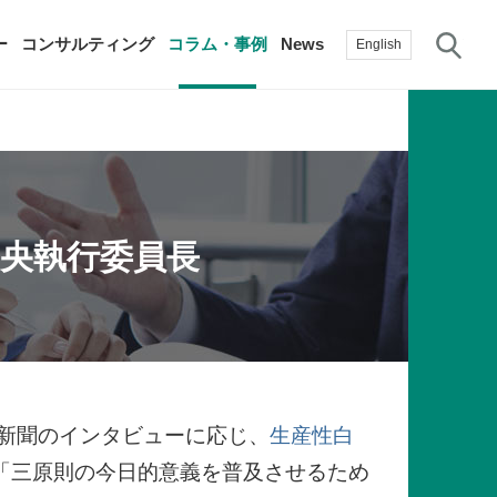
サ
ー
コンサルティング
コラム・事例
News
English
過去の活動実績
賛助会員
自治体に関する調査研究・提言
生産性新聞
採用情報
中央執行委員長
て
修）
その他の調査研究・提言
綱領・宣言集
書籍
言
生産性白書
手帳
新聞のインタビューに応じ、
生産性白
「三原則の今日的意義を普及させるため