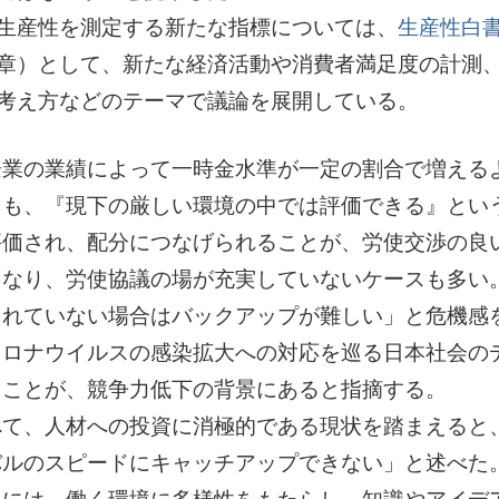
生産性を測定する新たな指標については、
生産性白
章）として、新たな経済活動や消費者満足度の計測
考え方などのテーマで議論を展開している。
企業の業績によって一時金水準が一定の割合で増える
ても、『現下の厳しい環境の中では評価できる』とい
評価され、配分につなげられることが、労使交渉の良
くなり、労使協議の場が充実していないケースも多い
されていない場合はバックアップが難しい」と危機感
コロナウイルスの感染拡大への対応を巡る日本社会の
ることが、競争力低下の背景にあると指摘する。
べて、人材への投資に消極的である現状を踏まえると
バルのスピードにキャッチアップできない」と述べた