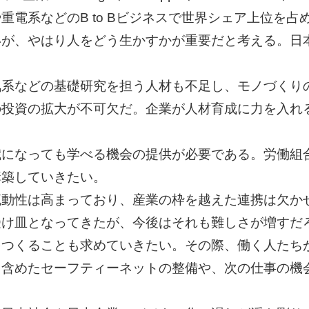
電系などのB to Bビジネスで世界シェア上位を
いが、やはり人をどう生かすかが重要だと考える。日
気系などの基礎研究を担う人材も不足し、モノづくり
の投資の拡大が不可欠だ。企業が人材育成に力を入れ
歳になっても学べる機会の提供が必要である。労働組
構築していきたい。
流動性は高まっており、産業の枠を越えた連携は欠か
受け皿となってきたが、今後はそれも難しさが増すだ
をつくることも求めていきたい。その際、働く人たち
も含めたセーフティーネットの整備や、次の仕事の機