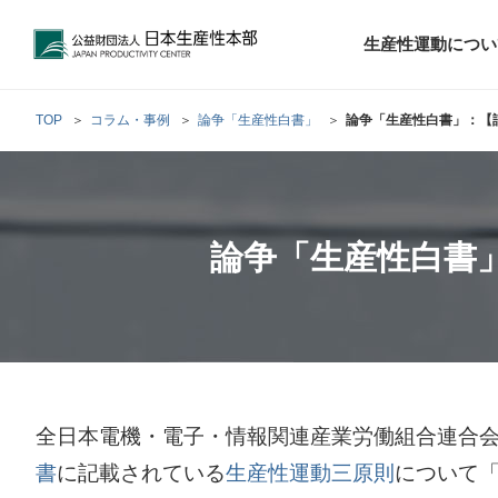
公益財団法人日本生産性本部
生産性運動につい
TOP
コラム・事例
論争「生産性白書」
論争「生産性白書」：【
トップメッセ
財団概要
経営コンサル
階層別研修
最新の調査研
日本生産性本部
生産性運動
生産性とは
評議員・理事
調査研究・提言活動
コンサルティング
論争「生産性白書」
研修・セミナー
経営コンサル
について
について
テーマ別研修
生産性に関す
生産性運動と
定款および業
お客さまの声
今月の研修・
働く人のメン
生産性運動再
行動規範
研究・提言
来月の研修・
全日本電機・電子・情報関連産業労働組合連合会
書
に記載されている
生産性運動三原則
について