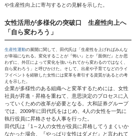
や生産性向上に寄与するとの見解を示した。
女性活用が多様化の突破口 生産性向上へ
「自ら変わろう」
生産性運動
の展開に関して、田代氏は「生産性を上げればみんな
が幸福になれる。変化することが『怖い』とか『面倒だ』とか思
わずに、外圧によって変化を強いられてから変わるのではなく、
自ら変わろう」と呼びかけた。そして、出産や子育てなどのライ
フイベントを経験した女性には変革を牽引する資質があるとの考
えを示した。
企業が多様性のある組織へと変革するためには、女性
社員が昇進・昇格を重ねて、意思決定のプロセスに入
っていくための改革が必要となる。大和証券グループ
では、2009年に田代氏をはじめ、4人の女性を一気に
執行役員に昇格させる人事を行った。
田代氏は「1～2人の女性が役員に昇格してうまくいか
なかった場合、『やっぱり女性はダメだ』と言われて