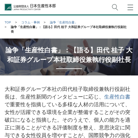
サイト
公益財団法人日本生産性本部
TOP
コラム・事例
論争「生産性白書」
論争「生産性白書」：【語る】田代 桂子 大和証券グループ本社取締役兼執行役副社
長
論争「生産性白書」：【語る】田代 桂子 大
和証券グループ本社取締役兼執行役副社長
大和証券グループ本社の田代桂子取締役兼執行役副社
長は、生産性新聞のインタビューに応じ、
生産性白書
で重要性を指摘している多様な人材の活用について、
女性が活躍できる環境を企業が整備することがその突
破口になると指摘した。そのうえで、個人の能力を適
正に測ることができる評価制度を整え、意思決定に関
与できる女性役員を増やすことが、国際競争力の強化