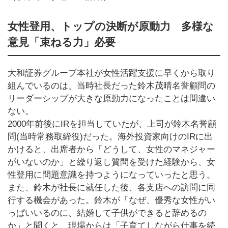
女性登用、トップの決断が原動力 多様な
意見「束ねる力」必要
大和証券グループ本社が女性活躍支援に早くから取り
組んでいるのは、当時社長だった鈴木茂晴名誉顧問の
リーダーシップが大きな原動力になったことは間違い
ない。
2000年前後にIRを担当していたが、上司が鈴木名誉顧
問(当時常務取締役)だった。海外投資家向けのIRに出
かけると、出席者から「どうして、女性のマネジャー
がいないのか」と繰り返し質問を受けた経験から、女
性登用に問題意識を持つようになっていったと思う。
また、鈴木が社長に就任した後、各支店への訪問に同
行する機会があった。鈴木が「なぜ、優秀な女性がい
っぱいいるのに、結婚して子供ができると辞めるの
か」と聞くと、現場からは「子育てしながら仕事を続