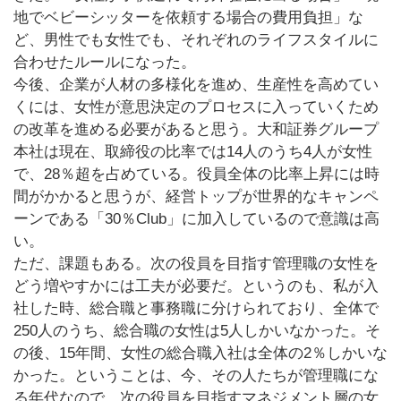
地でベビーシッターを依頼する場合の費用負担」な
ど、男性でも女性でも、それぞれのライフスタイルに
合わせたルールになった。
今後、企業が人材の多様化を進め、生産性を高めてい
くには、女性が意思決定のプロセスに入っていくため
の改革を進める必要があると思う。大和証券グループ
本社は現在、取締役の比率では14人のうち4人が女性
で、28％超を占めている。役員全体の比率上昇には時
間がかかると思うが、経営トップが世界的なキャンペ
ーンである「30％Club」に加入しているので意識は高
い。
ただ、課題もある。次の役員を目指す管理職の女性を
どう増やすかには工夫が必要だ。というのも、私が入
社した時、総合職と事務職に分けられており、全体で
250人のうち、総合職の女性は5人しかいなかった。そ
の後、15年間、女性の総合職入社は全体の2％しかいな
かった。ということは、今、その人たちが管理職にな
る年代なので、次の役員を目指すマネジメント層の女