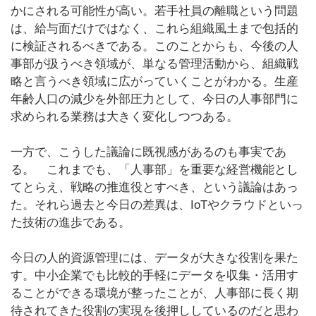
かにされる可能性が高い。若手社員の離職という問題
は、給与面だけではなく、これら組織風土まで包括的
に検証されるべきである。このことからも、今後の人
事部が扱うべき領域が、単なる管理活動から、組織戦
略と言うべき領域に広がっていくことがわかる。生産
年齢人口の減少を外部圧力として、今日の人事部門に
求められる業務は大きく変化しつつある。
一方で、こうした議論に既視感があるのも事実であ
る。 これまでも、「人事部」を重要な経営機能とし
てとらえ、戦略の推進役とすべき、という議論はあっ
た。それら過去と今日の差異は、IoTやクラウドといっ
た技術の進歩である。
今日の人的資源管理には、データが大きな役割を果た
す。中小企業でも比較的手軽にデータを収集・活用す
ることができる環境が整ったことが、人事部に長く期
待されてきた役割の実現を後押ししているのだと思わ