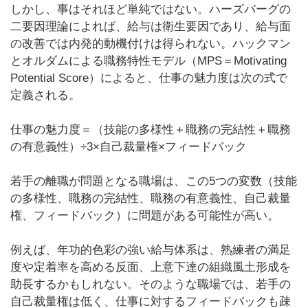
しかし、事はそれほど単純ではない。ハーズバーグの
二要因理論によれば、給与は衛生要因であり、給与面
の改善では内発的動機付けは得られない。ハックマン
とオルダムによる職務特性モデル（MPS＝Motivating
Potential Score）によると、仕事の魅力度は次の式で
定義される。
仕事の魅力度＝（技能の多様性＋職務の完結性＋職務
の有意義性）÷3×自己裁量権×フィードバック
若手の離職が問題となる職場は、この5つの変数（技能
の多様性、職務の完結性、職務の有意義性、自己裁量
権、フィードバック）に問題がある可能性が高い。
例えば、年功的色彩の強い給与体系は、熟練者の満足
度や定着率を高める反面、上意下達の組織風土形成を
助長するかもしれない。そのような職場では、若手の
自己裁量権は低く、仕事に対するフィードバックも疎