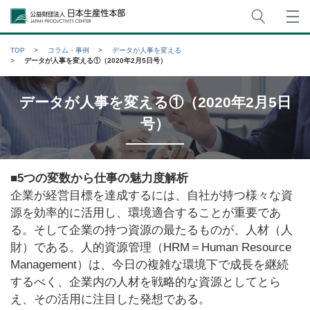
サイト
公益財団法人日本生産性本部
TOP
コラム・事例
データが人事を変える
データが人事を変える①（2020年2月5日号）
データが人事を変える①（2020年2月5日
号）
■5つの変数から仕事の魅力度解析
企業が経営目標を達成するには、自社が持つ様々な資
源を効率的に活用し、環境適合することが重要であ
る。そして企業の持つ資源の最たるものが、人材（人
財）である。人的資源管理（HRM＝Human Resource
Management）は、今日の複雑な環境下で成長を継続
するべく、企業内の人材を戦略的な資源としてとら
え、その活用に注目した発想である。