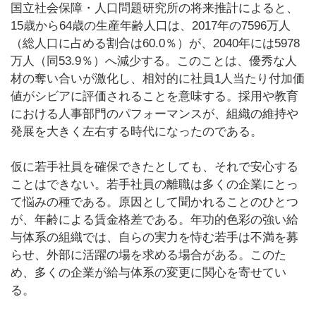
国立社会保障・人口問題研究所の将来推計によると、
15歳から64歳の生産年齢人口は、2017年の7596万人
（総人口に占める割合は60.0％）が、2040年には5978
万人（同53.9％）へ減少する。このことは、優秀な人
材の奪い合いが激化し、相対的に社員1人当たり付加価
値がシビアに評価されることを意味する。採用や教育
における人事部門のパフォーマンスが、組織の維持や
発展を大きく左右する時代になったのである。
仮に若手社員を確保できたとしても、それで安心する
ことはできない。若手社員の離職は多くの企業にとっ
て悩みの種である。原因として聞かれることのひとつ
が、年齢による賃金格差である。年功的色彩の強い給
与体系の組織では、自らの実力を恃む若手は不満を募
らせ、外部に活躍の場を求める場合がある。このた
め、多くの企業が給与体系の変更に関心を寄せてい
る。