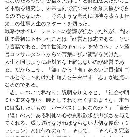
社なのだろうか。公益を大切にする財団法人だからこ
そ本物を追究し、未来志向で質の高い企業支援ができ
るのではないか」、そのような考えに期待を膨らませ
第二の仕事人生のスタートを切った。
戦略やオペレーションへの意識が強かった私が、当財
団で最初に教わったことは「経営とは志である」とい
う言葉である。約半世紀のキャリアを持つベテラン経
営コンサルタントからの言葉に強い衝撃を受けた。
人生と同じように絶対的な正解はないのが経営であ
る。だからこそ、「無」から「有」あるいは目指すゴ
ールとそこへ向けた推進力を生み出す「志」が起点に
なるのである。
「志」について私なりに説明を加えると、「社会や明
るい未来を想い、時としてわくわくするような、本当
に目指したいもの（パーパス）は何なのか？」「自分
（達）の内にある利他の心や貢献欲求が力強さを与え
てくれる、成し遂げなければならない大切な使命（ミ
ッション）とは何なのか？」そして、「それらを完遂