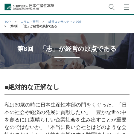
サイト
公益財団法人日本生産性本部
TOP
コラム・事例
経営コンサルティング論
第8回 「志」が経営の原点である
第8回 「志」が経営の原点である
■絶対的な正解なし
私は30歳の時に日本生産性本部の門をくぐった。「日
本の社会や経済の発展に貢献したい」「豊かな世の中
を創るには素晴らしい企業社会を生み出すことが重要
なのではないか」「本当に良い会社とはどのような会