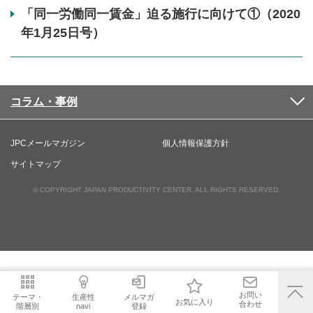
「同一労働同一賃金」迫る施行に向けて①（2020
年1月25日号）
コラム・事例
JPCメールマガジン
個人情報保護方針
サイトマップ
© COPYRIGHT JAPAN PRODUCTIVITY CENTER. ALL RIGHTS RESERVED.
お問い
テーマ・
生産性
メルマガ
お気に入り
合わせ
階層別
navi
登録