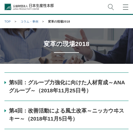
サイト
公益財団法人日本生産性本部
TOP
コラム・事例
変革の現場2018
変革の現場2018
第5回：グループ力強化に向けた人材育成～ANA
グループ～（2018年11月25日号）
第4回：改善活動による風土改革～ニッカウヰス
キー～（2018年11月5日号）