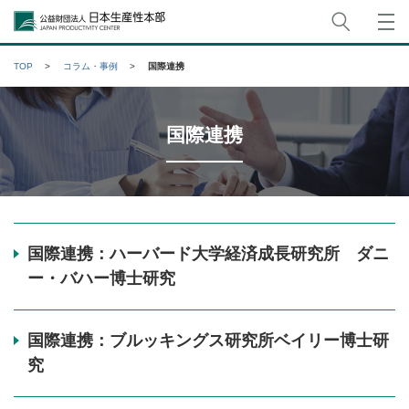
サイト
公益財団法人日本生産性本部
TOP
コラム・事例
国際連携
国際連携
国際連携：ハーバード大学経済成長研究所 ダニ
ー・バハー博士研究
国際連携：ブルッキングス研究所ベイリー博士研
究