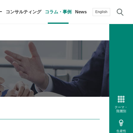
サ
ー
コンサルティング
コラム・事例
News
English
過去の活動実績
賛助会員
自治体に関する調査研究・提言
生産性新聞
採用情報
て
修）
その他の調査研究・提言
綱領・宣言集
書籍
言
生産性白書
手帳
テーマ・
階層別
生産性