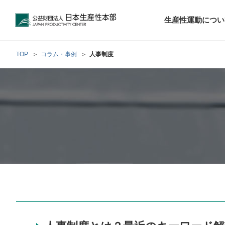
公益財団法人日本生産性本部
生産性運動につい
TOP
コラム・事例
人事制度
トップメッセ
財団概要
経営コンサル
階層別研修
最新の調査研
日本生産性本部
生産性運動
生産性とは
評議員・理事
調査研究・提言活動
コンサルティング
研修・セミナー
経営コンサル
について
について
テーマ別研修
生産性に関す
生産性運動と
定款および業
お客さまの声
今月の研修・
働く人のメン
生産性運動再
行動規範
研究・提言
来月の研修・