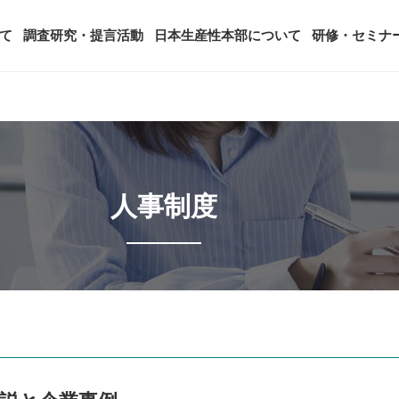
て
調査研究・提言活動
日本生産性本部について
研修・セミナ
ージ
年頭会長所感
SDGsへの取り組み
ティング
コンサルタント紹介
アーカイブ研修・セミナー
究・提言活動
顧客満足度調査（JCSI）
・監事一覧
生産性シンポジウム
日本生産性本部とは
人事制度
タント養成事業
経営コンサルタント候補につい
オーダーメイド研修（企業内研
る研究
レジャー白書
は
務・財務に関する資料
国際連携・国際交流活動
アクセス
セミナー
参加者の声
タルヘルスに関する調査
雇用・賃金に関する調査研究・提
起動
活動組織
全国の生産性機関
セミナー
主な研修会場地図