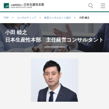
サイト
公益財団法人日本生産性本部
TOP
コンサルティング
経営コンサルタント紹介
小田 睦之
小田 睦之
日本生産性本部 主任経営コンサルタント