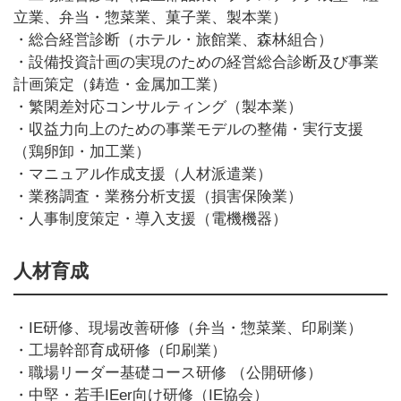
立業、弁当・惣菜業、菓子業、製本業）
・総合経営診断（ホテル・旅館業、森林組合）
・設備投資計画の実現のための経営総合診断及び事業
計画策定（鋳造・金属加工業）
・繁閑差対応コンサルティング（製本業）
・収益力向上のための事業モデルの整備・実行支援
（鶏卵卸・加工業）
・マニュアル作成支援（人材派遣業）
・業務調査・業務分析支援（損害保険業）
・人事制度策定・導入支援（電機機器）
人材育成
・
IE
研修、現場改善研修（弁当・惣菜業、印刷業）
・工場幹部育成研修（印刷業）
・職場リーダー基礎コース研修 （公開研修）
・中堅・若手
IEer
向け研修（
IE
協会）