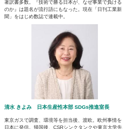
著訳書多数。『技術で勝る日本が、なぜ事業で負ける
のか』は題名が流行語にもなった。現在「日刊工業新
聞」をはじめ数誌で連載中。
清水 きよみ 日本生産性本部 SDGs推進室長
東京ガスで調査、環境等を担当後、渡欧。欧州事情を
日本に発信。帰国後、CSRシンクタンクや東京大学先