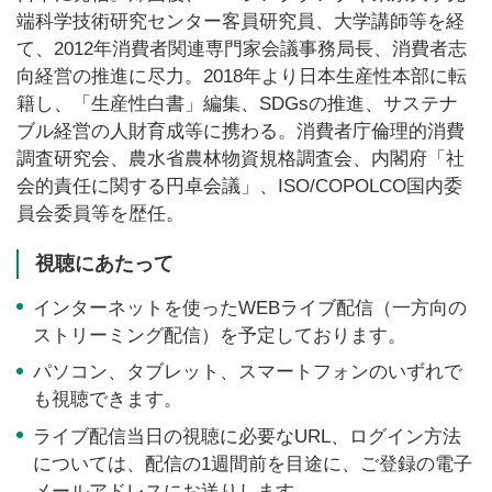
端科学技術研究センター客員研究員、大学講師等を経
て、2012年消費者関連専門家会議事務局長、消費者志
向経営の推進に尽力。2018年より日本生産性本部に転
籍し、「生産性白書」編集、SDGsの推進、サステナ
ブル経営の人財育成等に携わる。消費者庁倫理的消費
調査研究会、農水省農林物資規格調査会、内閣府「社
会的責任に関する円卓会議」、ISO/COPOLCO国内委
員会委員等を歴任。
視聴にあたって
インターネットを使ったWEBライブ配信（一方向の
ストリーミング配信）を予定しております。
パソコン、タブレット、スマートフォンのいずれで
も視聴できます。
ライブ配信当日の視聴に必要なURL、ログイン方法
については、配信の1週間前を目途に、ご登録の電子
メールアドレスにお送りします。