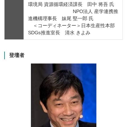
環境局 資源循環経済課長 田中 将吾 氏
NPO法人 産学連携推
進機構理事長 妹尾 堅一郎 氏
＜コーディネーター＞日本生産性本部
SDGs推進室長 清水 きよみ
登壇者