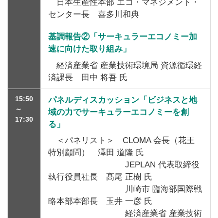
日本生産性本部 エコ・マネジメント・
センター長 喜多川和典
基調報告②「サーキュラーエコノミー加
速に向けた取り組み」
経済産業省 産業技術環境局 資源循環経
済課長 田中 将吾 氏
15:50
パネルディスカッション「ビジネスと地
～
域の力でサーキュラーエコノミーを創
17:30
る」
＜パネリスト＞ CLOMA 会長（花王
特別顧問） 澤田 道隆 氏
JEPLAN 代表取締役
執行役員社長 髙尾 正樹 氏
川崎市 臨海部国際戦
略本部本部長 玉井 一彦 氏
経済産業省 産業技術