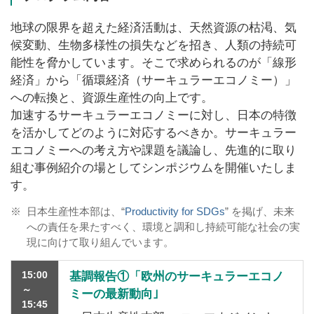
地球の限界を超えた経済活動は、天然資源の枯渇、気
候変動、生物多様性の損失などを招き、人類の持続可
能性を脅かしています。そこで求められるのが「線形
経済」から「循環経済（サーキュラーエコノミー）」
への転換と、資源生産性の向上です。
加速するサーキュラーエコノミーに対し、日本の特徴
を活かしてどのように対応するべきか。サーキュラー
エコノミーへの考え方や課題を議論し、先進的に取り
組む事例紹介の場としてシンポジウムを開催いたしま
す。
※
日本生産性本部は、“
Productivity for SDGs
” を掲げ、未来
への責任を果たすべく、環境と調和し持続可能な社会の実
現に向けて取り組んでいます。
15:00
基調報告①「欧州のサーキュラーエコノ
～
ミーの最新動向｣
15:45