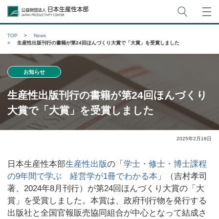
サイト
公益財団法人日本生産性本部
TOP
News
生産性出版刊行の書籍が第24回ほんづくり大賞で「大賞」を受賞しました
お知らせ
生産性出版刊行の書籍が第24回ほんづくり
大賞で「大賞」を受賞しました
2025年2月18日
日本生産性本部
生産性出版
の「
学士・修士・博士課程
の9年間で学ぶ 経営学が1冊でわかる本
」（吉村孝司
著、2024年8月刊行）が第24回ほんづくり大賞の「大
賞」を受賞しました。本賞は、政府刊行物を発行する
出版社と全国官報販売協同組合が中心となって結成さ