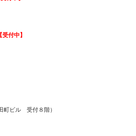
）
【受付中】
）
永田町ビル 受付８階）