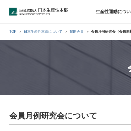
公益財団法人日本生産性本部
生産性運動につい
TOP
日本生産性本部について
賛助会員
会員月例研究会（会員無
トップメッセ
財団概要
経営コンサル
階層別研修
最新の調査研
日本生産性本部
生産性運動
生産性とは
評議員・理事
調査研究・提言活動
コンサルティング
研修・セミナー
経営コンサル
について
について
テーマ別研修
生産性に関す
生産性運動と
定款および業
お客さまの声
今月の研修・
働く人のメン
生産性運動再
行動規範
研究・提言
来月の研修・
会員月例研究会について