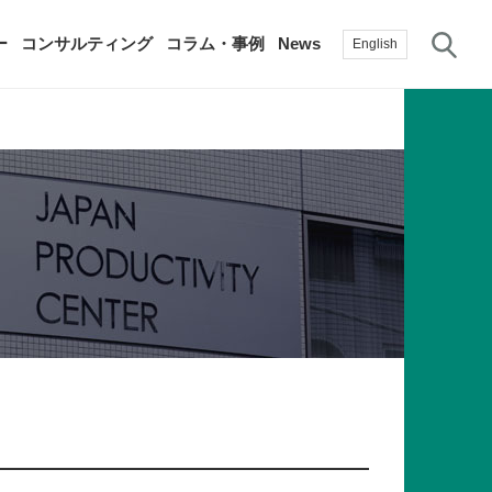
サ
ー
コンサルティング
コラム・事例
News
English
過去の活動実績
賛助会員
自治体に関する調査研究・提言
生産性新聞
採用情報
て
修）
その他の調査研究・提言
綱領・宣言集
書籍
言
生産性白書
手帳