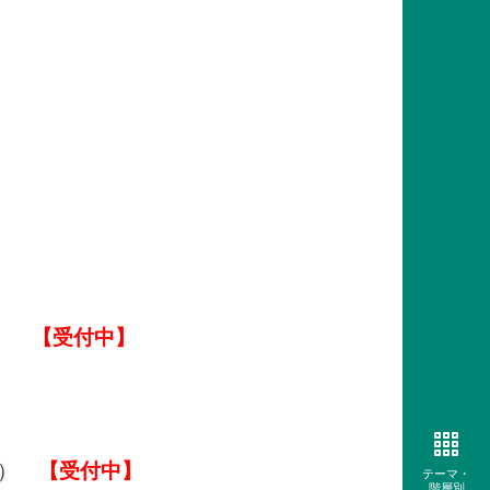
加）
【受付中】
信）
【受付中】
テーマ・
階層別