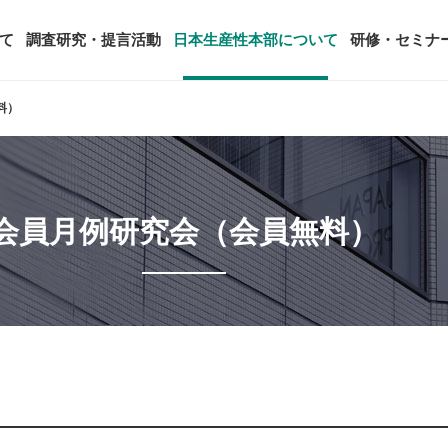
て
調査研究・提言活動
日本生産性本部について
研修・セミナ
料）
ージ
年頭会長所感
SDGsへの取り組み
ティング
コンサルタント紹介
アーカイブ研修・セミナー
究・提言活動
顧客満足度調査（JCSI）
・監事一覧
生産性シンポジウム
日本生産性本部とは
会員月例研究会（会員無料）
タント養成事業
経営コンサルタント候補につい
オーダーメイド研修（企業内研
る研究
レジャー白書
は
務・財務に関する資料
国際連携・国際交流活動
アクセス
セミナー
参加者の声
タルヘルスに関する調査
雇用・賃金に関する調査研究・提
起動
活動組織
全国の生産性機関
セミナー
主な研修会場地図