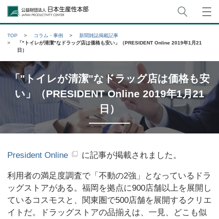
サイト
公益財団法人日本生産性本部
TOP
コラム・事例
新聞雑誌掲載記事
「"トイレが清潔"なドラッグ店は価格も安い」（PRESIDENT Online 2019年1月21
日）
「"トイレが清潔"なドラッグ店は価格も安
い」（PRESIDENT Online 2019年1月21
日）
President Online
に記事が掲載されました。
利用者の満足度調査で「不動の2強」となっているドラ
ッグストアがある。福岡を拠点に900店舗以上を展開し
ているコスモスと、関東圏で500店舗を展開するクリエ
イトだ。ドラッグストアの品揃えは、一見、どこも似